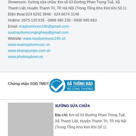
Showroom: Xưởng sửa chữa: Km số 03 Đường Phan Trọng Tuệ, Xã
Thanh Liệt, Huyện Thanh Trì, TP. Hà Nội (Trong Tổng Kho Kim Khí Số 1)
Điện thoại:024 6292 3846 - 024 6674 3148
Hotline: 0975 135 635 - 0989 490 236 - 0936 995 663
Email:
maybomnuoc24h@gmail.com -
suamaybomcongnghiep@gmail.com
Website:
www.maybomnuoc24h.vn
www.suamaybomnuoc.vn
www.ebarapumps.com.vn
www.photmaybom.vn
Chứng nhận SGD TMDT
XƯỞNG SỬA CHỮA
Địa chỉ:
Km số 03 Đường Phan Trọng Tuệ,
Xã Thanh Liệt, Huyện Thanh Trì, TP. Hà Nội
(Trong Tổng Kho Kim Khí Số 1)