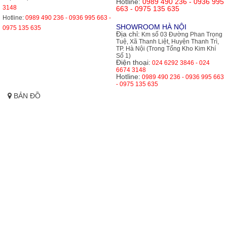
Hotline:
0989 490 236 - 0936 995
3148
663 - 0975 135 635
Hotline:
0989 490 236 - 0936 995 663 -
SHOWROOM HÀ NỘI
0975 135 635
Địa chỉ:
Km số 03 Đường Phan Trọng
Tuệ, Xã Thanh Liệt, Huyện Thanh Trì,
TP. Hà Nội (Trong Tổng Kho Kim Khí
Số 1)
Điện thoại:
024 6292 3846 - 024
6674 3148
Hotline:
0989 490 236 - 0936 995 663
- 0975 135 635
BẢN ĐỒ