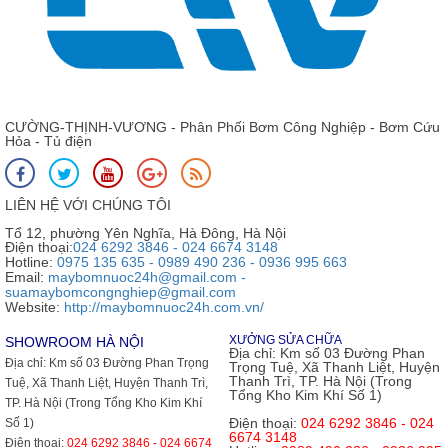
CƯỜNG-THỊNH-VƯƠNG - Phân Phối Bơm Công Nghiệp - Bơm Cứu
Hỏa - Tủ điện
LIÊN HỆ VỚI CHÚNG TÔI
Tổ 12, phường Yên Nghĩa, Hà Đông, Hà Nội
Điện thoại:
024 6292 3846 - 024 6674 3148
Hotline:
0975 135 635 - 0989 490 236 - 0936 995 663
Email:
maybomnuoc24h@gmail.com -
suamaybomcongnghiep@gmail.com
Website:
http://maybomnuoc24h.com.vn/
XƯỞNG SỬA CHỮA
SHOWROOM HÀ NỘI
Địa chỉ:
Km số 03 Đường Phan
Địa chỉ:
Km số 03 Đường Phan Trọng
Trọng Tuệ, Xã Thanh Liệt, Huyện
Thanh Trì, TP. Hà Nội (Trong
Tuệ, Xã Thanh Liệt, Huyện Thanh Trì,
Tổng Kho Kim Khí Số 1)
TP. Hà Nội (Trong Tổng Kho Kim Khí
Điện thoại:
024 6292 3846 - 024
Số 1)
6674 3148
Điện thoại:
024 6292 3846 - 024 6674