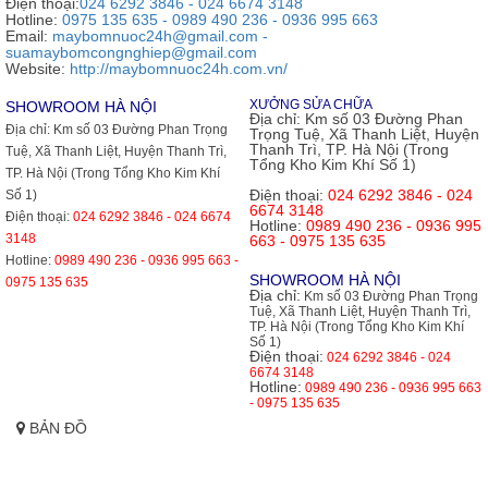
Điện thoại:
024 6292 3846 - 024 6674 3148
Hotline:
0975 135 635 - 0989 490 236 - 0936 995 663
Email:
maybomnuoc24h@gmail.com -
suamaybomcongnghiep@gmail.com
Website:
http://maybomnuoc24h.com.vn/
XƯỞNG SỬA CHỮA
SHOWROOM HÀ NỘI
Địa chỉ:
Km số 03 Đường Phan
Địa chỉ:
Km số 03 Đường Phan Trọng
Trọng Tuệ, Xã Thanh Liệt, Huyện
Thanh Trì, TP. Hà Nội (Trong
Tuệ, Xã Thanh Liệt, Huyện Thanh Trì,
Tổng Kho Kim Khí Số 1)
TP. Hà Nội (Trong Tổng Kho Kim Khí
Điện thoại:
024 6292 3846 - 024
Số 1)
6674 3148
Điện thoại:
024 6292 3846 - 024 6674
Hotline:
0989 490 236 - 0936 995
3148
663 - 0975 135 635
Hotline:
0989 490 236 - 0936 995 663 -
SHOWROOM HÀ NỘI
0975 135 635
Địa chỉ:
Km số 03 Đường Phan Trọng
Tuệ, Xã Thanh Liệt, Huyện Thanh Trì,
TP. Hà Nội (Trong Tổng Kho Kim Khí
Số 1)
Điện thoại:
024 6292 3846 - 024
6674 3148
Hotline:
0989 490 236 - 0936 995 663
- 0975 135 635
BẢN ĐỒ