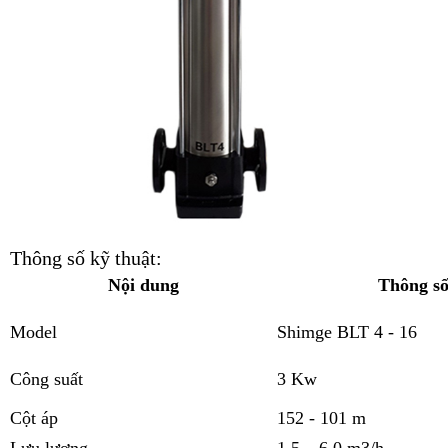
Thông số kỹ thuật:
Nội dung
Thông s
Model
Shimge BLT 4 - 16
Công suất
3 Kw
Cột áp
152 - 101 m
Lưu lượng
1.5 – 6.0 m3/h.