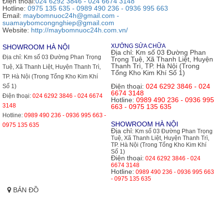
Điện thoại:
024 6292 3846 - 024 6674 3148
Hotline:
0975 135 635 - 0989 490 236 - 0936 995 663
Email:
maybomnuoc24h@gmail.com -
suamaybomcongnghiep@gmail.com
Website:
http://maybomnuoc24h.com.vn/
XƯỞNG SỬA CHỮA
SHOWROOM HÀ NỘI
Địa chỉ:
Km số 03 Đường Phan
Địa chỉ:
Km số 03 Đường Phan Trọng
Trọng Tuệ, Xã Thanh Liệt, Huyện
Thanh Trì, TP. Hà Nội (Trong
Tuệ, Xã Thanh Liệt, Huyện Thanh Trì,
Tổng Kho Kim Khí Số 1)
TP. Hà Nội (Trong Tổng Kho Kim Khí
Điện thoại:
024 6292 3846 - 024
Số 1)
6674 3148
Điện thoại:
024 6292 3846 - 024 6674
Hotline:
0989 490 236 - 0936 995
3148
663 - 0975 135 635
Hotline:
0989 490 236 - 0936 995 663 -
SHOWROOM HÀ NỘI
0975 135 635
Địa chỉ:
Km số 03 Đường Phan Trọng
Tuệ, Xã Thanh Liệt, Huyện Thanh Trì,
TP. Hà Nội (Trong Tổng Kho Kim Khí
Số 1)
Điện thoại:
024 6292 3846 - 024
6674 3148
Hotline:
0989 490 236 - 0936 995 663
- 0975 135 635
BẢN ĐỒ