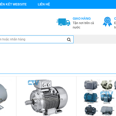
IÊN KẾT WEBSITE
LIÊN HỆ
GIAO HÀNG
Tận nơi trên cả
Đ
nước
h