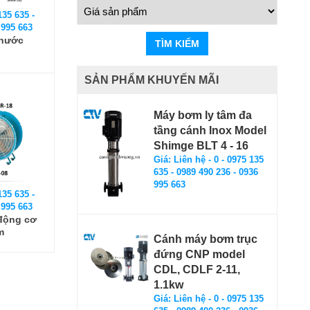
135 635 -
 995 663
 nước
TÌM KIẾM
SẢN PHẨM KHUYẾN MÃI
Máy bơm ly tâm đa
tầng cánh Inox Model
Shimge BLT 4 - 16
Giá: Liên hệ - 0 - 0975 135
635 - 0989 490 236 - 0936
995 663
135 635 -
 995 663
động cơ
m
Cánh máy bơm trục
đứng CNP model
CDL, CDLF 2-11,
1.1kw
Giá: Liên hệ - 0 - 0975 135