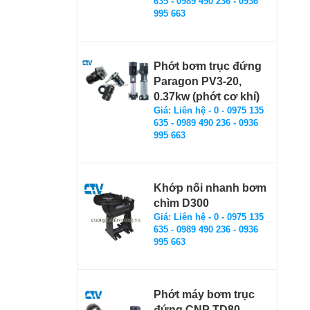
635 - 0989 490 236 - 0936
995 663
Phớt bơm trục đứng
Paragon PV3-20,
0.37kw (phớt cơ khí)
Giá: Liên hệ - 0 - 0975 135
635 - 0989 490 236 - 0936
995 663
Khớp nối nhanh bơm
chìm D300
Giá: Liên hệ - 0 - 0975 135
635 - 0989 490 236 - 0936
995 663
Phớt máy bơm trục
đứng CNP TD80-