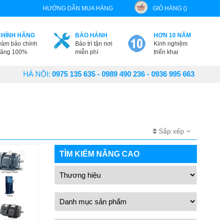
HƯỚNG DẪN MUA HÀNG
GIỎ HÀNG ()
CHÍNH HÃNG
BẢO HÀNH
HƠN 10 NĂM
ảm bảo chính
Bảo trì tận nơi
Kinh nghiệm
ãng 100%
miễn phí
triển khai
HÀ NỘI:
0975 135 635 - 0989 490 236 - 0936 995 663
Sắp xếp
TÌM KIẾM NÂNG CAO