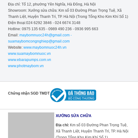
Địa chỉ: Tổ 12, phường Yên Nghĩa, Hà Đông, Hà Nội
Showroom: Xưởng sửa chữa: Km số 03 Đường Phan Trọng Tuệ, Xã
Thanh Liệt, Huyện Thanh Trì, TP. Hà Nội (Trong Tổng Kho Kim Khí Số 1)
Điện thoại:024 6292 3846 - 024 6674 3148
Hotline: 0975 135 635 - 0989 490 236 - 0936 995 663
Email:
maybomnuoc24h@gmail.com -
suamaybomcongnghiep@gmail.com
Website:
www.maybomnuoc24h.vn
www.suamaybomnuoc.vn
www.ebarapumps.com.vn
www.photmaybom.vn
Chứng nhận SGD TMDT
XƯỞNG SỬA CHỮA
Địa chỉ:
Km số 03 Đường Phan Trọng Tuệ,
Xã Thanh Liệt, Huyện Thanh Trì, TP. Hà Nội
(Trong Tổng Kho Kim Khí Số 1)