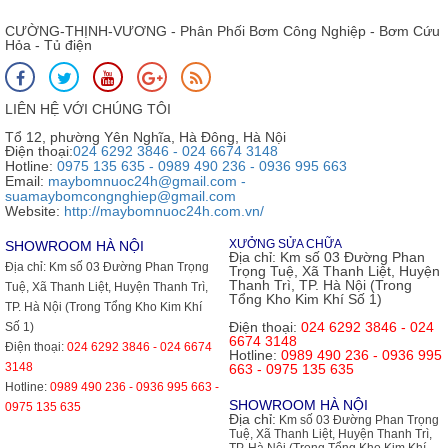
CƯỜNG-THỊNH-VƯƠNG - Phân Phối Bơm Công Nghiệp - Bơm Cứu
Hỏa - Tủ điện
LIÊN HỆ VỚI CHÚNG TÔI
Tổ 12, phường Yên Nghĩa, Hà Đông, Hà Nội
Điện thoại:
024 6292 3846 - 024 6674 3148
Hotline:
0975 135 635 - 0989 490 236 - 0936 995 663
Email:
maybomnuoc24h@gmail.com -
suamaybomcongnghiep@gmail.com
Website:
http://maybomnuoc24h.com.vn/
XƯỞNG SỬA CHỮA
SHOWROOM HÀ NỘI
Địa chỉ:
Km số 03 Đường Phan
Địa chỉ:
Km số 03 Đường Phan Trọng
Trọng Tuệ, Xã Thanh Liệt, Huyện
Thanh Trì, TP. Hà Nội (Trong
Tuệ, Xã Thanh Liệt, Huyện Thanh Trì,
Tổng Kho Kim Khí Số 1)
TP. Hà Nội (Trong Tổng Kho Kim Khí
Điện thoại:
024 6292 3846 - 024
Số 1)
6674 3148
Điện thoại:
024 6292 3846 - 024 6674
Hotline:
0989 490 236 - 0936 995
3148
663 - 0975 135 635
Hotline:
0989 490 236 - 0936 995 663 -
SHOWROOM HÀ NỘI
0975 135 635
Địa chỉ:
Km số 03 Đường Phan Trọng
Tuệ, Xã Thanh Liệt, Huyện Thanh Trì,
TP. Hà Nội (Trong Tổng Kho Kim Khí