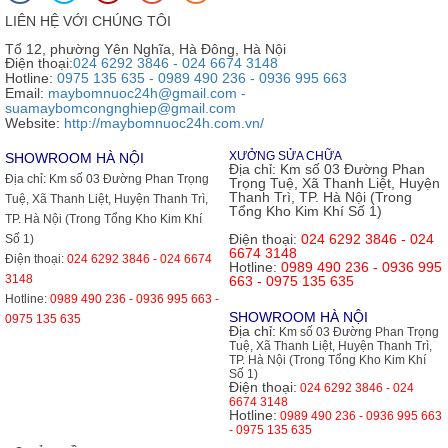
LIÊN HỆ VỚI CHÚNG TÔI
Tổ 12, phường Yên Nghĩa, Hà Đông, Hà Nội
Điện thoại:
024 6292 3846 - 024 6674 3148
Hotline:
0975 135 635 - 0989 490 236 - 0936 995 663
Email:
maybomnuoc24h@gmail.com -
suamaybomcongnghiep@gmail.com
Website:
http://maybomnuoc24h.com.vn/
XƯỞNG SỬA CHỮA
SHOWROOM HÀ NỘI
Địa chỉ:
Km số 03 Đường Phan
Địa chỉ:
Km số 03 Đường Phan Trọng
Trọng Tuệ, Xã Thanh Liệt, Huyện
Thanh Trì, TP. Hà Nội (Trong
Tuệ, Xã Thanh Liệt, Huyện Thanh Trì,
Tổng Kho Kim Khí Số 1)
TP. Hà Nội (Trong Tổng Kho Kim Khí
Điện thoại:
024 6292 3846 - 024
Số 1)
6674 3148
Điện thoại:
024 6292 3846 - 024 6674
Hotline:
0989 490 236 - 0936 995
3148
663 - 0975 135 635
Hotline:
0989 490 236 - 0936 995 663 -
SHOWROOM HÀ NỘI
0975 135 635
Địa chỉ:
Km số 03 Đường Phan Trọng
Tuệ, Xã Thanh Liệt, Huyện Thanh Trì,
TP. Hà Nội (Trong Tổng Kho Kim Khí
Số 1)
Điện thoại:
024 6292 3846 - 024
6674 3148
Hotline:
0989 490 236 - 0936 995 663
- 0975 135 635