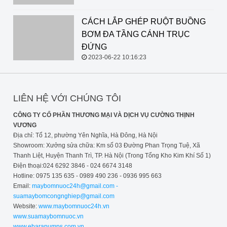
CÁCH LẮP GHÉP RUỘT BUỒNG
BƠM ĐA TẦNG CÁNH TRỤC
ĐỨNG
2023-06-22 10:16:23
LIÊN HỆ VỚI CHÚNG TÔI
CÔNG TY CỔ PHẦN THƯƠNG MẠI VÀ DỊCH VỤ CƯỜNG THỊNH
VƯƠNG
Địa chỉ: Tổ 12, phường Yên Nghĩa, Hà Đông, Hà Nội
Showroom: Xưởng sửa chữa: Km số 03 Đường Phan Trọng Tuệ, Xã
Thanh Liệt, Huyện Thanh Trì, TP. Hà Nội (Trong Tổng Kho Kim Khí Số 1)
Điện thoại:024 6292 3846 - 024 6674 3148
Hotline: 0975 135 635 - 0989 490 236 - 0936 995 663
Email:
maybomnuoc24h@gmail.com -
suamaybomcongnghiep@gmail.com
Website:
www.maybomnuoc24h.vn
www.suamaybomnuoc.vn
www.ebarapumps.com.vn