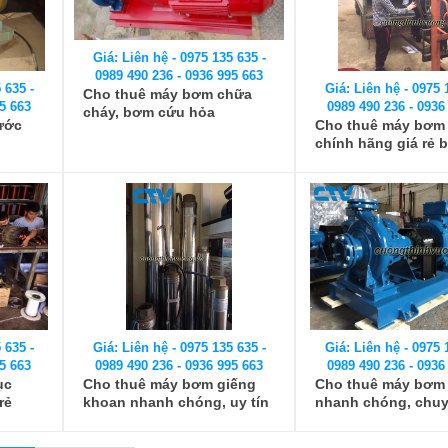
Giá: Liên hệ - 0975 135 635 -
0989 490 236 - 0936 995 663
 635 -
Giá: Liên hệ - 0975 
Cho thuê máy bơm chữa
5 663
0989 490 236 - 0936
cháy, bơm cứu hỏa
ước
Cho thuê máy bơm
chính hãng giá rẻ 
tại Cường Thịnh V
 635 -
Giá: Liên hệ - 0975 135 635 -
Giá: Liên hệ - 0975 
5 663
0989 490 236 - 0936 995 663
0989 490 236 - 0936
ục
Cho thuê máy bơm giếng
Cho thuê máy bơm 
rẻ
khoan nhanh chóng, uy tín
nhanh chóng, chu
trên toàn quốc
nghiệp trên toàn q