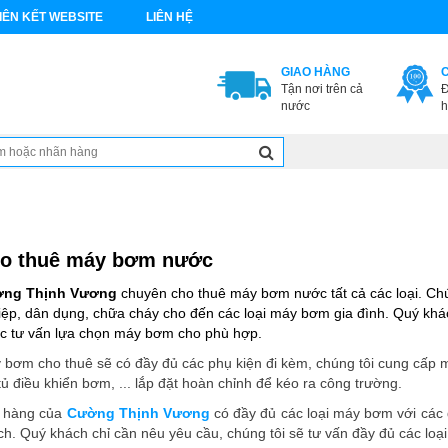
IÊN KẾT WEBSITE
LIÊN HỆ
GIAO HÀNG
Tận nơi trên cả
Đ
nước
h
o thuê máy bơm nước
ng Thịnh Vương
chuyên cho thuê máy bơm nước tất cả các loại. Ch
iệp, dân dụng, chữa cháy cho đến các loại máy bơm gia đình. Quý khác
c tư vấn lựa chọn máy bơm cho phù hợp.
 bơm cho thuê sẽ có đầy đủ các phụ kiện đi kèm, chúng tôi cung cấp 
tủ điều khiển bơm, ... lắp đặt hoàn chỉnh để kéo ra công trường.
 hàng của
Cường Thịnh Vương
có đầy đủ các loại máy bơm với các
ch. Quý khách chỉ cần nêu yêu cầu, chúng tôi sẽ tư vấn đầy đủ các lo