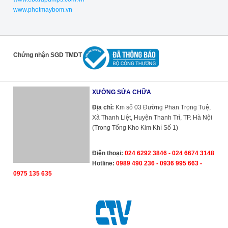
www.photmaybom.vn
Chứng nhận SGD TMDT
XƯỞNG SỬA CHỮA
Địa chỉ:
Km số 03 Đường Phan Trọng Tuệ,
Xã Thanh Liệt, Huyện Thanh Trì, TP. Hà Nội
(Trong Tổng Kho Kim Khí Số 1)
Điện thoại:
024 6292 3846 - 024 6674 3148
Hotline:
0989 490 236 - 0936 995 663 -
0975 135 635
Cường Thịnh Vương