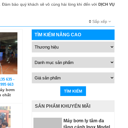
. Đảm bảo quý khách sẽ vô cùng hài lòng khi đến với
DỊCH VỤ
Sắp xếp
TÌM KIẾM NÂNG CAO
135 635 -
 995 663
máy bơm
TÌM KIẾM
n chất
SẢN PHẨM KHUYẾN MÃI
Máy bơm ly tâm đa
tầng cánh Inox Model