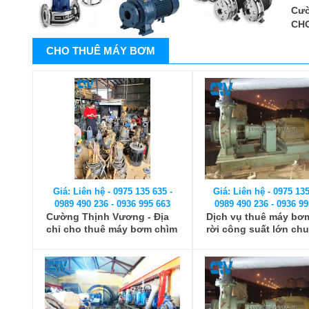
Cườ
CH
CHO THUÊ MÁY BƠM
Giá: Liên hệ - 0975 135 635 -
Giá: Liên hệ - 0975 135
0989 490 236 - 0936 995 663
0989 490 236 - 0936 99
Cường Thịnh Vương - Địa
Dịch vụ thuê máy bơm
chỉ cho thuê máy bơm chìm
rời công suất lớn ch
nhanh chóng, giá rẻ tại Hà
nghiệp, uy tín
Nội