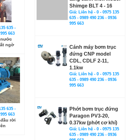
Shimge BLT 4 - 16
Giá: Liên hệ - 0 - 0975 135
635 - 0989 490 236 - 0936
995 663
135 635 -
 995 663
 nước
bất ngờ
Cánh máy bơm trục
ương
đứng CNP model
CDL, CDLF 2-11,
1.1kw
Giá: Liên hệ - 0 - 0975 135
635 - 0989 490 236 - 0936
995 663
135 635 -
Phớt bơm trục đứng
 995 663
Paragon PV3-20,
đầu rời
0.37kw (phớt cơ khí)
yên
Giá: Liên hệ - 0 - 0975 135
uốc
635 - 0989 490 236 - 0936