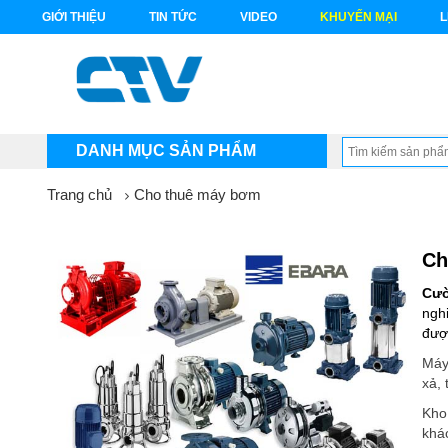
GIỚI THIỆU
TIN TỨC
VIDEO
KHUYẾN MẠI
L
DANH MỤC SẢN PHẨM
Trang chủ
Cho thuê máy bơm
Ch
Cườ
ngh
đượ
Máy
xả, 
Kho
khá