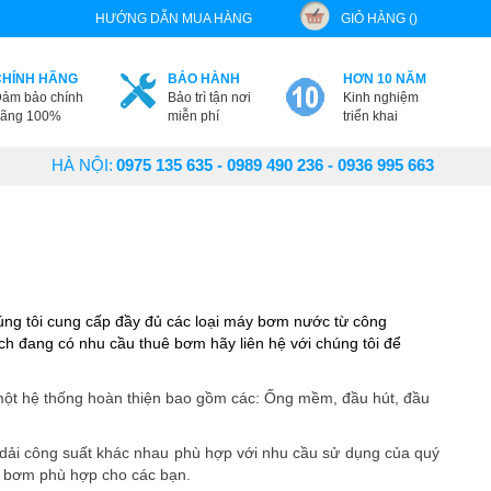
HƯỚNG DẪN MUA HÀNG
GIỎ HÀNG ()
CHÍNH HÃNG
BẢO HÀNH
HƠN 10 NĂM
ảm bảo chính
Bảo trì tận nơi
Kinh nghiệm
ãng 100%
miễn phí
triển khai
HÀ NỘI:
0975 135 635 - 0989 490 236 - 0936 995 663
úng tôi cung cấp đầy đủ các loại máy bơm nước từ công
h đang có nhu cầu thuê bơm hãy liên hệ với chúng tôi để
một hệ thống hoàn thiện bao gồm các: Ống mềm, đầu hút, đầu
 dải công suất khác nhau phù hợp với nhu cầu sử dụng của quý
ại bơm phù hợp cho các bạn.