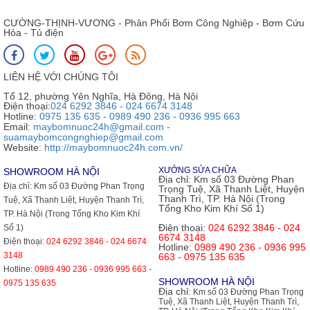
CƯỜNG-THỊNH-VƯƠNG - Phân Phối Bơm Công Nghiệp - Bơm Cứu
Hỏa - Tủ điện
LIÊN HỆ VỚI CHÚNG TÔI
Tổ 12, phường Yên Nghĩa, Hà Đông, Hà Nội
Điện thoại:
024 6292 3846 - 024 6674 3148
Hotline:
0975 135 635 - 0989 490 236 - 0936 995 663
Email:
maybomnuoc24h@gmail.com -
suamaybomcongnghiep@gmail.com
Website:
http://maybomnuoc24h.com.vn/
XƯỞNG SỬA CHỮA
SHOWROOM HÀ NỘI
Địa chỉ:
Km số 03 Đường Phan
Địa chỉ:
Km số 03 Đường Phan Trọng
Trọng Tuệ, Xã Thanh Liệt, Huyện
Thanh Trì, TP. Hà Nội (Trong
Tuệ, Xã Thanh Liệt, Huyện Thanh Trì,
Tổng Kho Kim Khí Số 1)
TP. Hà Nội (Trong Tổng Kho Kim Khí
Điện thoại:
024 6292 3846 - 024
Số 1)
6674 3148
Điện thoại:
024 6292 3846 - 024 6674
Hotline:
0989 490 236 - 0936 995
3148
663 - 0975 135 635
Hotline:
0989 490 236 - 0936 995 663 -
SHOWROOM HÀ NỘI
0975 135 635
Địa chỉ:
Km số 03 Đường Phan Trọng
Tuệ, Xã Thanh Liệt, Huyện Thanh Trì,