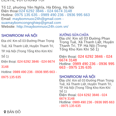
Tổ 12, phường Yên Nghĩa, Hà Đông, Hà Nội
Điện thoại:
024 6292 3846 - 024 6674 3148
Hotline:
0975 135 635 - 0989 490 236 - 0936 995 663
Email:
maybomnuoc24h@gmail.com -
suamaybomcongnghiep@gmail.com
Website:
http://maybomnuoc24h.com.vn/
XƯỞNG SỬA CHỮA
SHOWROOM HÀ NỘI
Địa chỉ:
Km số 03 Đường Phan
Địa chỉ:
Km số 03 Đường Phan Trọng
Trọng Tuệ, Xã Thanh Liệt, Huyện
Thanh Trì, TP. Hà Nội (Trong
Tuệ, Xã Thanh Liệt, Huyện Thanh Trì,
Tổng Kho Kim Khí Số 1)
TP. Hà Nội (Trong Tổng Kho Kim Khí
Điện thoại:
024 6292 3846 - 024
Số 1)
6674 3148
Điện thoại:
024 6292 3846 - 024 6674
Hotline:
0989 490 236 - 0936 995
3148
663 - 0975 135 635
Hotline:
0989 490 236 - 0936 995 663 -
SHOWROOM HÀ NỘI
0975 135 635
Địa chỉ:
Km số 03 Đường Phan Trọng
Tuệ, Xã Thanh Liệt, Huyện Thanh Trì,
TP. Hà Nội (Trong Tổng Kho Kim Khí
Số 1)
Điện thoại:
024 6292 3846 - 024
6674 3148
Hotline:
0989 490 236 - 0936 995 663
- 0975 135 635
BẢN ĐỒ