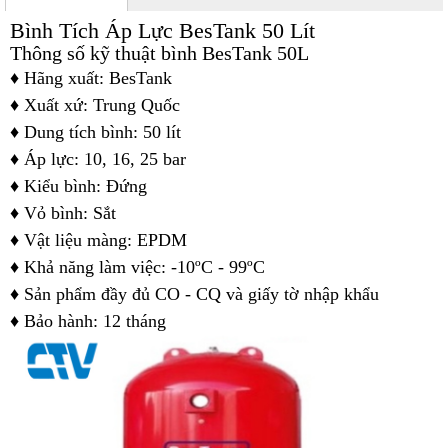
Bình Tích Áp Lực BesTank 50 Lít
Thông số kỹ thuật bình BesTank 50L
♦ Hãng xuất: BesTank
♦
Xuất xứ: Trung Quốc
♦
Dung tích bình: 50 lít
♦
Áp lực: 10, 16, 25 bar
♦
Kiểu bình: Đứng
♦
Vỏ bình: Sắt
♦
Vật liệu màng: EPDM
♦
Khả năng làm việc: -10
ºC
- 99ºC
♦
Sản phẩm đầy đủ CO - CQ và giấy tờ nhập khẩu
♦
Bảo hành: 12 tháng