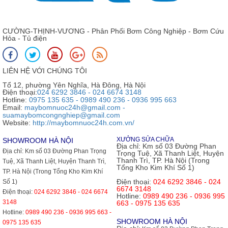
CƯỜNG-THỊNH-VƯƠNG - Phân Phối Bơm Công Nghiệp - Bơm Cứu
Hỏa - Tủ điện
LIÊN HỆ VỚI CHÚNG TÔI
Tổ 12, phường Yên Nghĩa, Hà Đông, Hà Nội
Điện thoại:
024 6292 3846 - 024 6674 3148
Hotline:
0975 135 635 - 0989 490 236 - 0936 995 663
Email:
maybomnuoc24h@gmail.com -
suamaybomcongnghiep@gmail.com
Website:
http://maybomnuoc24h.com.vn/
XƯỞNG SỬA CHỮA
SHOWROOM HÀ NỘI
Địa chỉ:
Km số 03 Đường Phan
Địa chỉ:
Km số 03 Đường Phan Trọng
Trọng Tuệ, Xã Thanh Liệt, Huyện
Thanh Trì, TP. Hà Nội (Trong
Tuệ, Xã Thanh Liệt, Huyện Thanh Trì,
Tổng Kho Kim Khí Số 1)
TP. Hà Nội (Trong Tổng Kho Kim Khí
Điện thoại:
024 6292 3846 - 024
Số 1)
6674 3148
Điện thoại:
024 6292 3846 - 024 6674
Hotline:
0989 490 236 - 0936 995
3148
663 - 0975 135 635
Hotline:
0989 490 236 - 0936 995 663 -
SHOWROOM HÀ NỘI
0975 135 635