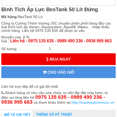
Bình Tích Áp Lực BesTank 50 Lít Đứng
Mã hàng:
BesTank 50 Lít
Công ty Cường Thịnh Vương JSC chuyên phân phối hàng đầu các
loại bình tích áp Varem, Aquasystem, Aquafill, Wates... nhập khẩu
chính hãng. Liên hệ 0975 135 635 để được tư vấn.
Khuyến mại :0 %
Liên hệ - 0975 135 635 - 0989 490 236 - 0936 995 663
Giá :
Số lượng:
MUA NGAY
CHO VÀO GIỎ
Liên hệ trực tiếp để có giá tốt nhất
Khách hàng có nhu cầu sửa chữa, tư vấn lắp đặt máy bơm, tủ
0975 135 635 - 0989 490 236 -
điện vui lòng liên hệ
0936 995 663
và tham khảo thêm tại
http://suamaybomnuoc.vn
THÔNG SỐ KỸ THUẬT
MÔ TẢ CHI TIẾT