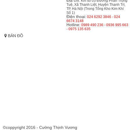
Địa chỉ:
Km số 03 Đường Phan Trọng
Tuệ, Xã Thanh Liệt, Huyện Thanh Trì,
TP. Hà Nội (Trong Tổng Kho Kim Khí
Số 1)
Điện thoại:
024 6292 3846 - 024
6674 3148
Hotline:
0989 490 236 - 0936 995 663
- 0975 135 635
BẢN ĐỒ
©coppyright 2016 - Cường Thịnh Vương