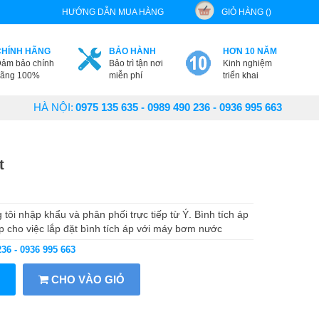
HƯỚNG DẪN MUA HÀNG
GIỎ HÀNG ()
CHÍNH HÃNG
BẢO HÀNH
HƠN 10 NĂM
ảm bảo chính
Bảo trì tận nơi
Kinh nghiệm
ãng 100%
miễn phí
triển khai
HÀ NỘI:
0975 135 635 - 0989 490 236 - 0936 995 663
t
úng tôi nhập khẩu và phân phối trực tiếp từ Ý. Bình tích áp
cho việc lắp đặt bình tích áp với máy bơm nước
236 - 0936 995 663
CHO VÀO GIỎ