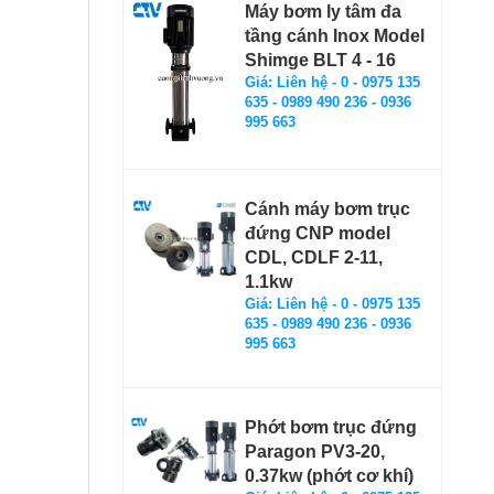
Máy bơm ly tâm đa
tầng cánh Inox Model
Shimge BLT 4 - 16
Giá: Liên hệ - 0 - 0975 135
635 - 0989 490 236 - 0936
995 663
Cánh máy bơm trục
đứng CNP model
CDL, CDLF 2-11,
1.1kw
Giá: Liên hệ - 0 - 0975 135
635 - 0989 490 236 - 0936
995 663
Phớt bơm trục đứng
Paragon PV3-20,
0.37kw (phớt cơ khí)