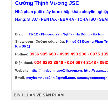
Cường Thịnh Vương JSC
Nhà phân phối máy bơm nhập khẩu chuyên nghiệp
Hãng:
STAC - PENTAX - EBARA - TOHATSU - SEALA
Địa chỉ
:
Tổ 12 - Phường Yên Nghĩa - Hà Đông - Hà Nội
Showroom - Xưởng sửa chữa:
Km số 03 Đường Phan Trọ
Khí Số 1)
0936 995 663 - 0989 490 236 - 0975 13
Hotline:
024 6292 3846
- 024 6674 3148 - 093
Điện thoại:
Website:
http://
maybomnuoc24h.com.vn
,
http://suama
Email:
maybomnuoc24h@gmail.com, suamaybomcongn
BÌNH LUẬN VỀ SẢN PHẨM