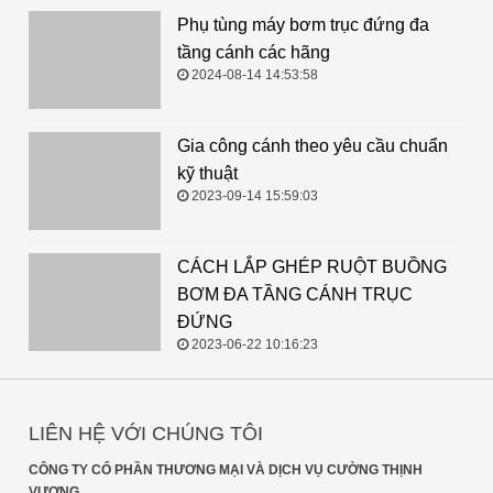
Phụ tùng máy bơm trục đứng đa
tầng cánh các hãng
2024-08-14 14:53:58
Gia công cánh theo yêu cầu chuẩn kỹ thuật
2023-09-14 15:59:03
CÁCH LẮP GHÉP RUỘT BUỒNG
BƠM ĐA TẦNG CÁNH TRỤC
ĐỨNG
2023-06-22 10:16:23
LIÊN HỆ VỚI CHÚNG TÔI
CÔNG TY CỔ PHẦN THƯƠNG MẠI VÀ DỊCH VỤ CƯỜNG THỊNH
VƯƠNG