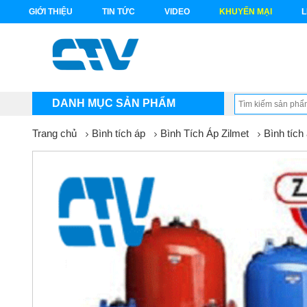
GIỚI THIỆU
TIN TỨC
VIDEO
KHUYẾN MẠI
L
DANH MỤC SẢN PHẨM
Trang chủ
Bình tích áp
Bình Tích Áp Zilmet
Bình tích