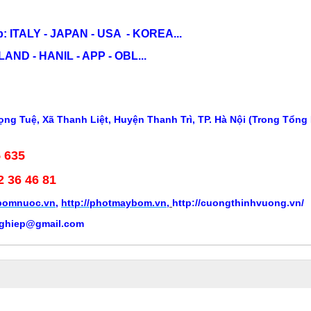
: ITALY - JAPAN - USA - KOREA...
ND - HANIL - APP - OBL...
ng Tuệ, Xã Thanh Liệt, Huyện Thanh Trì, TP. Hà Nội (Trong Tổng
5 635
2 36 46 81
ybomnuoc.vn
,
http://photmaybom.vn
,
http://cuongthinhvuong.vn/
ghiep@gmail.com