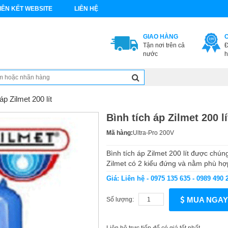
IÊN KẾT WEBSITE
LIÊN HỆ
GIAO HÀNG
Tận nơi trên cả
Đ
nước
h
 áp Zilmet 200 lít
Bình tích áp Zilmet 200 lí
Mã hàng:
Ultra-Pro 200V
Bình tích áp Zilmet 200 lít được ch
Zilmet có 2 kiểu đứng và nằm phù hợp 
Giá: Liên hệ - 0975 135 635 - 0989 490 
MUA NGAY
Số lượng: