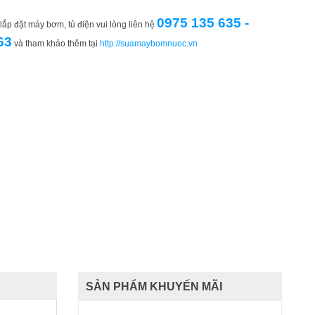
0975 135 635 -
ắp đặt máy bơm, tủ điện vui lòng liên hệ
63
và tham khảo thêm tại
http://suamaybomnuoc.vn
SẢN PHẨM KHUYẾN MÃI