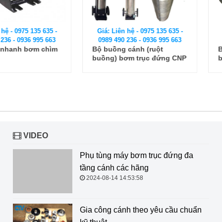
 135 635 -
Giá: Liên hệ - 0975 135 635 -
Giá: Liên
6 995 663
0989 490 236 - 0936 995 663
0989 490
bơm chìm
Bộ buồng cánh (ruột
Bộ buồng
buồng) bơm trục đứng CNP
buồng) b
CDLF150-40
Ebara EV
VIDEO
Phụ tùng máy bơm trục đứng đa tầng cánh các hãng
2024-08-14 14:53:58
Gia công cánh theo yêu cầu chuẩn