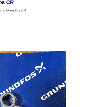
fos CR
đứng Grundfos CR