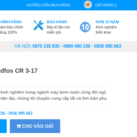
HƯỚNG DẪN MUA HÀNG
GIỎ HÀNG ()
CHÍNH HÃNG
BẢO HÀNH
HƠN 10 NĂM
ảm bảo chính
Bảo trì tận nơi
Kinh nghiệm
ãng 100%
miễn phí
triển khai
HÀ NỘI:
0975 135 635 - 0989 490 236 - 0936 995 663
dfos CR 3-17
kinh nghiệm trong ngành máy bơm nước cùng đội ngũ
 hiện đại, chúng tôi chuyên cung cấp tất cả linh kiện phụ
236 - 0936 995 663
CHO VÀO GIỎ