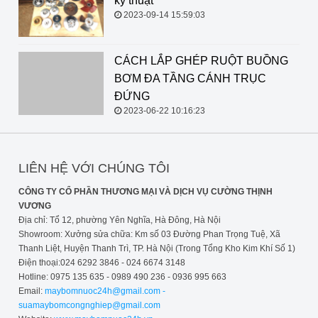
kỹ thuật
2023-09-14 15:59:03
CÁCH LẮP GHÉP RUỘT BUỒNG
BƠM ĐA TẦNG CÁNH TRỤC
ĐỨNG
2023-06-22 10:16:23
LIÊN HỆ VỚI CHÚNG TÔI
CÔNG TY CỔ PHẦN THƯƠNG MẠI VÀ DỊCH VỤ CƯỜNG THỊNH
VƯƠNG
Địa chỉ: Tổ 12, phường Yên Nghĩa, Hà Đông, Hà Nội
Showroom: Xưởng sửa chữa: Km số 03 Đường Phan Trọng Tuệ, Xã
Thanh Liệt, Huyện Thanh Trì, TP. Hà Nội (Trong Tổng Kho Kim Khí Số 1)
Điện thoại:024 6292 3846 - 024 6674 3148
Hotline: 0975 135 635 - 0989 490 236 - 0936 995 663
Email:
maybomnuoc24h@gmail.com -
suamaybomcongnghiep@gmail.com