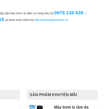
0975 135 635 -
ắp đặt máy bơm, tủ điện vui lòng liên hệ
63
và tham khảo thêm tại
http://suamaybomnuoc.vn
SẢN PHẨM KHUYẾN MÃI
Máy bơm ly tâm đa