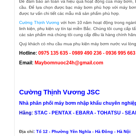
Để đảm bảo an toàn và hiệu quả hoạt động của máy bơm, b
cầu. Để lựa chọn được bạc máy bơm phù hợp với máy bơm
được tư vấn chi tiết các mẫu mã sản phẩm phù hợp.​
Cường Thịnh Vương
với hơn 10 năm hoạt động trong ngành
linh kiện, phụ kiện uy tín tại miền Bắc. Chúng tôi cung cấp t
các sản phẩm mà chúng tôi cung cấp đều là hàng chính hãng,
Quý khách có nhu cầu mua phụ kiện máy bơm nước vui lòng li
Hotline:
0975 135 635 - 0989 490 236 - 0936 995 663
Email:
Maybomnuoc24h@gmail.com
Cường Thịnh Vương JSC
Nhà phân phối máy bơm nhập khẩu chuyên nghiệp
Hãng:
STAC - PENTAX - EBARA - TOHATSU - SEALA
Địa chỉ
:
Tổ 12 - Phường Yên Nghĩa - Hà Đông - Hà Nội