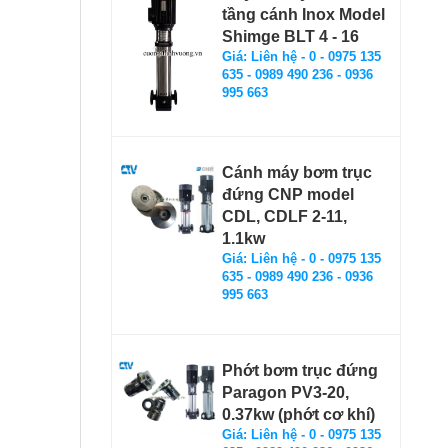
tầng cánh Inox Model
Shimge BLT 4 - 16
Giá: Liên hệ - 0 - 0975 135
635 - 0989 490 236 - 0936
995 663
Cánh máy bơm trục
đứng CNP model
CDL, CDLF 2-11,
1.1kw
Giá: Liên hệ - 0 - 0975 135
635 - 0989 490 236 - 0936
995 663
Phớt bơm trục đứng
Paragon PV3-20,
0.37kw (phớt cơ khí)
Giá: Liên hệ - 0 - 0975 135