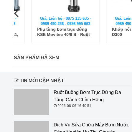
Giá: Liên hệ - 0975 135 635 -
Giá: Liên hệ - 0975
0989 490 236 - 0936 995 663
0989 490 236 - 093
Phụ tùng bơm trục đứng
Khớp nối nhanh 
,
KSB Movitec 40/6 B - Ruột
D300
buồng bơm
SẢN PHẨM ĐÃ XEM
TIN MỚI CẬP NHẬT
Ruột Buồng Bơm Trục Đứng Đa
Tầng Cánh Chính Hãng
2026-08-06 16:40:51
Dịch Vụ Sửa Chữa Máy Bơm Nước Công Nghiệp Uy