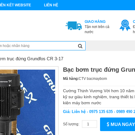
IÊN KẾT WEBSITE
LIÊN HỆ
GIAO HÀNG
Tận nơi trên cả
Đ
nước
h
ơm trục đứng Grundfos CR 3-17
Bạc bơm trục đứng Grun
Mã hàng:
CTV bacmaybom
Cường Thịnh Vương Với hơn 10 năm 
kỹ sư giàu kinh nghiệm, trang thiết bị
kiện máy bơm nước
Giá: Liên hệ - 0975 135 635 - 0989 490 
MUA NGAY
Số lượng: