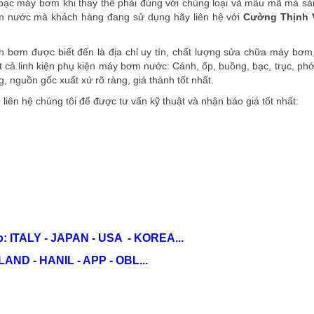
ạc máy bơm khi thay thế phải đúng với chủng loại và mẫu mã mà sả
 nước mà khách hàng đang sử dụng hãy liên hệ với
Cường Thịnh
 bơm được biết đến là địa chỉ uy tín, chất lượng sửa chữa máy bơm
ất cả linh kiện phụ kiện máy bơm nước: Cánh, ốp, buồng, bạc, trục, phớt
 nguồn gốc xuất xứ rõ ràng, giá thành tốt nhất.
ên hệ chúng tôi để được tư vấn kỹ thuật và nhận báo giá tốt nhất:
: ITALY - JAPAN - USA - KOREA...
ND - HANIL - APP - OBL...