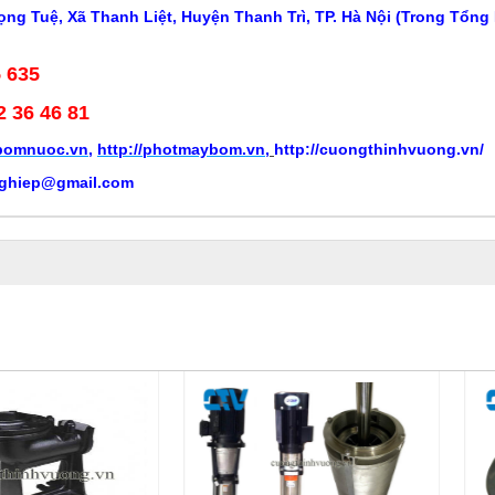
ng Tuệ, Xã Thanh Liệt, Huyện Thanh Trì, TP. Hà Nội (Trong Tổng
5 635
2 36 46 81
ybomnuoc.vn
,
http://photmaybom.vn
,
http://cuongthinhvuong.vn/
ghiep@gmail.com