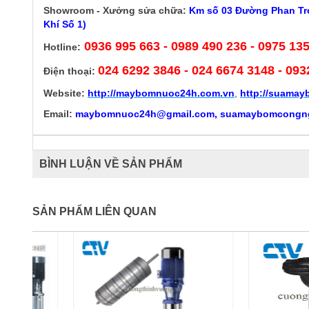
Showroom - Xưởng sửa chữa:
Km số 03 Đường Phan Trọ
Khí Số 1)
0936 995 663 - 0989 490 236 - 0975 13
Hotline:
024 6292 3846
- 024 6674 3148 - 093
Điện thoại:
Website:
http://
maybomnuoc24h.com.vn
,
http://suama
Email:
maybomnuoc24h@gmail.com, suamaybomcongn
BÌNH LUẬN VỀ SẢN PHẨM
SẢN PHẨM LIÊN QUAN