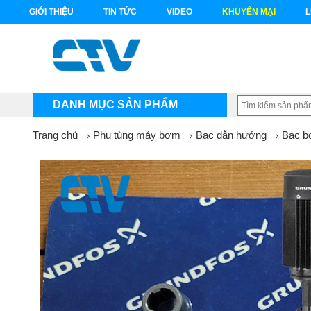
GIỚI THIỆU
TIN TỨC
VIDEO
KHUYẾN MẠI
L
DANH MỤC SẢN PHẨM
Trang chủ
Phụ tùng máy bơm
Bạc dẫn hướng
Bạc b