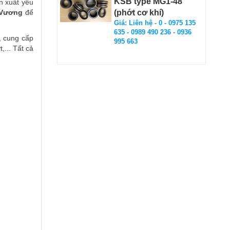
KSB type MG1-48
n xuất yêu
(phớt cơ khí)
 Vương
để
Giá: Liên hệ - 0 - 0975 135
635 - 0989 490 236 - 0936
, cung cấp
995 663
,... Tất cả