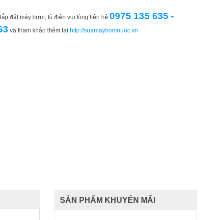
0975 135 635 -
ắp đặt máy bơm, tủ điện vui lòng liên hệ
63
và tham khảo thêm tại
http://suamaybomnuoc.vn
SẢN PHẨM KHUYẾN MÃI