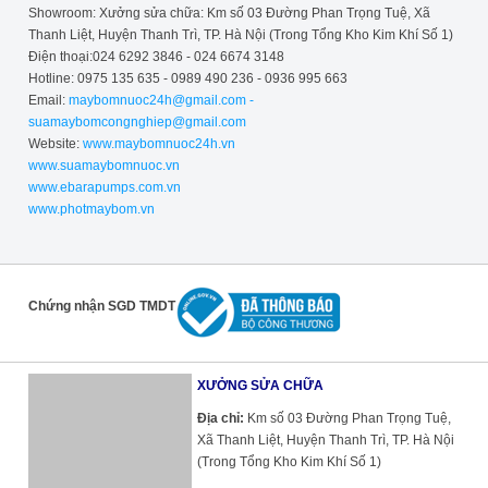
Showroom: Xưởng sửa chữa: Km số 03 Đường Phan Trọng Tuệ, Xã
Thanh Liệt, Huyện Thanh Trì, TP. Hà Nội (Trong Tổng Kho Kim Khí Số 1)
Điện thoại:024 6292 3846 - 024 6674 3148
Hotline: 0975 135 635 - 0989 490 236 - 0936 995 663
Email:
maybomnuoc24h@gmail.com -
suamaybomcongnghiep@gmail.com
Website:
www.maybomnuoc24h.vn
www.suamaybomnuoc.vn
www.ebarapumps.com.vn
www.photmaybom.vn
Chứng nhận SGD TMDT
XƯỞNG SỬA CHỮA
Địa chỉ:
Km số 03 Đường Phan Trọng Tuệ,
Xã Thanh Liệt, Huyện Thanh Trì, TP. Hà Nội
(Trong Tổng Kho Kim Khí Số 1)