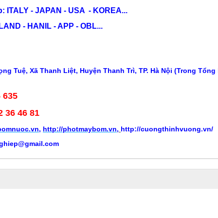
: ITALY - JAPAN - USA - KOREA...
ND - HANIL - APP - OBL...
ng Tuệ, Xã Thanh Liệt, Huyện Thanh Trì, TP. Hà Nội (Trong Tổng
5 635
2 36 46 81
ybomnuoc.vn
,
http://photmaybom.vn
,
http://cuongthinhvuong.vn/
ghiep@gmail.com