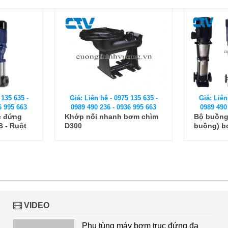
 135 635 -
Giá: Liên hệ - 0975 135 635 -
Giá: Liên
6 995 663
0989 490 236 - 0936 995 663
0989 490
bơm chìm
Bộ buồng cánh (ruột
Bộ buồng
buồng) bơm trục đứng CNP
buồng) b
CDLF150-40
Ebara EV
VIDEO
Phụ tùng máy bơm trục đứng đa tầng cánh các hãng