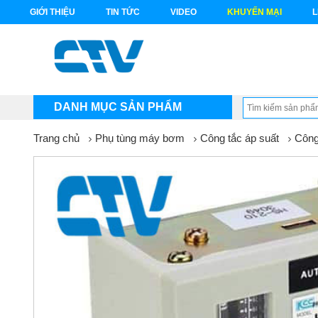
GIỚI THIỆU
TIN TỨC
VIDEO
KHUYẾN MẠI
L
DANH MỤC SẢN PHẨM
Trang chủ
Phụ tùng máy bơm
Công tắc áp suất
Công