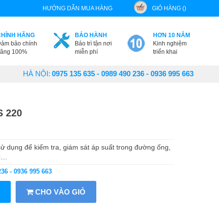
HƯỚNG DẪN MUA HÀNG
GIỎ HÀNG ()
CHÍNH HÃNG
BẢO HÀNH
HƠN 10 NĂM
ảm bảo chính
Bảo trì tận nơi
Kinh nghiệm
ãng 100%
miễn phí
triển khai
HÀ NỘI:
0975 135 635 - 0989 490 236 - 0936 995 663
S 220
 sử dụng để kiểm tra, giám sát áp suất trong đường ống,
CC…
236 - 0936 995 663
CHO VÀO GIỎ