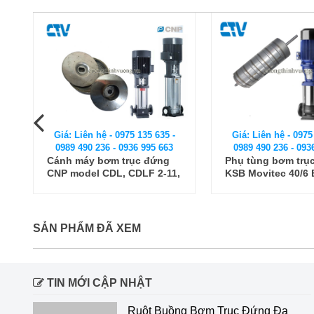
Giá: Liên hệ - 0975 135 635 -
Giá: Liên hệ - 0975
0989 490 236 - 0936 995 663
0989 490 236 - 093
Phụ tùng bơm trục đứng
Khớp nối nhanh 
,
KSB Movitec 40/6 B - Ruột
D300
buồng bơm
SẢN PHẨM ĐÃ XEM
TIN MỚI CẬP NHẬT
Ruột Buồng Bơm Trục Đứng Đa