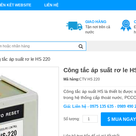
IÊN KẾT WEBSITE
LIÊN HỆ
GIAO HÀNG
Tận nơi trên cả
Đ
nước
h
 tắc áp suất rơ le HS 220
Công tắc áp suất rơ le H
Mã hàng:
CTV HS 220
Công tắc áp suất HS là thiết bị được
trong hệ thống cấp thoát nước, PC
Giá: Liên hệ - 0975 135 635 - 0989 490 
MUA NGAY
Số lượng: