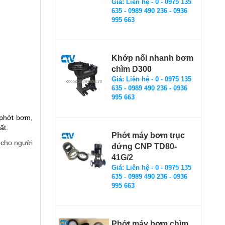
Giá: Liên hệ - 0 - 0975 135
635 - 0989 490 236 - 0936
995 663
Khớp nối nhanh bơm
chìm D300
Giá: Liên hệ - 0 - 0975 135
635 - 0989 490 236 - 0936
995 663
phớt bơm,
hất.
Phớt máy bơm trục
 cho người
đứng CNP TD80-
41G/2
Giá: Liên hệ - 0 - 0975 135
635 - 0989 490 236 - 0936
995 663
Phớt máy bơm chìm