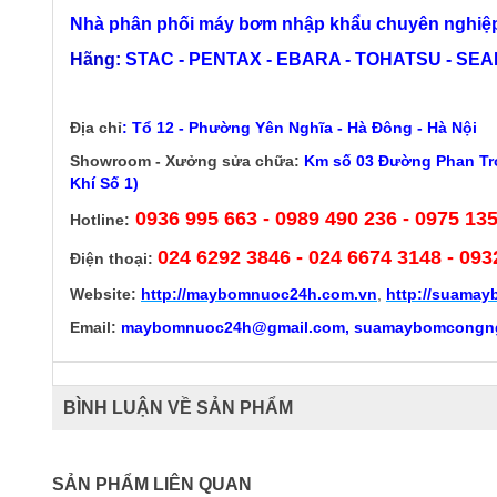
Nhà phân phối máy bơm nhập khẩu chuyên nghiệp
Hãng:
STAC - PENTAX - EBARA - TOHATSU - SEALA
Địa chỉ
:
Tổ 12 - Phường Yên Nghĩa - Hà Đông - Hà Nội
Showroom - Xưởng sửa chữa:
Km số 03 Đường Phan Trọ
Khí Số 1)
0936 995 663 - 0989 490 236 - 0975 13
Hotline:
024 6292 3846
- 024 6674 3148 - 093
Điện thoại:
Website:
http://
maybomnuoc24h.com.vn
,
http://suama
Email:
maybomnuoc24h@gmail.com, suamaybomcongn
BÌNH LUẬN VỀ SẢN PHẨM
SẢN PHẨM LIÊN QUAN