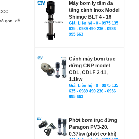
Máy bơm ly tâm đa
tầng cánh Inox Model
, PCCC…
Shimge BLT 4 - 16
hỏ gọn, dễ
Giá: Liên hệ - 0 - 0975 135
635 - 0989 490 236 - 0936
995 663
Cánh máy bơm trục
đứng CNP model
CDL, CDLF 2-11,
1.1kw
Giá: Liên hệ - 0 - 0975 135
635 - 0989 490 236 - 0936
995 663
Phớt bơm trục đứng
Paragon PV3-20,
0.37kw (phớt cơ khí)