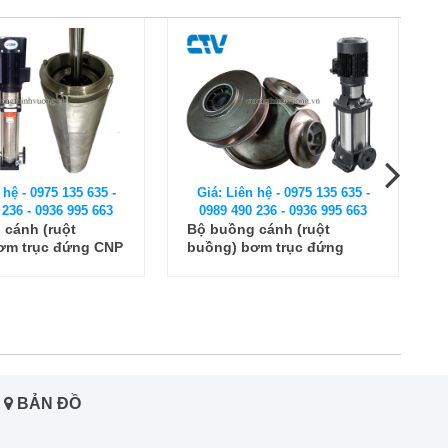
 hệ - 0975 135 635 -
Giá: Liên hệ - 0975 135 635 -
 236 - 0936 995 663
0989 490 236 - 0936 995 663
 cánh (ruột
Bạc bơm trục đứng
ơm trục đứng
Grundfos CR 3-17
MSG10 12F5
BẢN ĐỒ