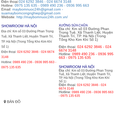
Điện thoại:
024 6292 3846 - 024 6674 3148
Hotline:
0975 135 635 - 0989 490 236 - 0936 995 663
Email:
maybomnuoc24h@gmail.com -
suamaybomcongnghiep@gmail.com
Website:
http://maybomnuoc24h.com.vn/
XƯỞNG SỬA CHỮA
SHOWROOM HÀ NỘI
Địa chỉ:
Km số 03 Đường Phan
Địa chỉ:
Km số 03 Đường Phan Trọng
Trọng Tuệ, Xã Thanh Liệt, Huyện
Thanh Trì, TP. Hà Nội (Trong
Tuệ, Xã Thanh Liệt, Huyện Thanh Trì,
Tổng Kho Kim Khí Số 1)
TP. Hà Nội (Trong Tổng Kho Kim Khí
Điện thoại:
024 6292 3846 - 024
Số 1)
6674 3148
Điện thoại:
024 6292 3846 - 024 6674
Hotline:
0989 490 236 - 0936 995
3148
663 - 0975 135 635
Hotline:
0989 490 236 - 0936 995 663 -
SHOWROOM HÀ NỘI
0975 135 635
Địa chỉ:
Km số 03 Đường Phan Trọng
Tuệ, Xã Thanh Liệt, Huyện Thanh Trì,
TP. Hà Nội (Trong Tổng Kho Kim Khí
Số 1)
Điện thoại:
024 6292 3846 - 024
6674 3148
Hotline:
0989 490 236 - 0936 995 663
- 0975 135 635
BẢN ĐỒ