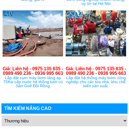
uy tín tại Hà Nội
Giá: Liên hệ - 0975 135 635 -
Giá: Liên hệ - 0975 135 635 -
0989 490 236 - 0936 995 663
0989 490 236 - 0936 995 663
Lắp đặt cụm máy bơm tăng áp
Lắp đặt hệ thống máy bơm công
75Kw cấp nước hệ thống tưới cỏ
nghiệp cho các tòa nhà, khu chế
Sân Golf Đồi Rồng
biến sản xuất.
TÌM KIẾM NÂNG CAO