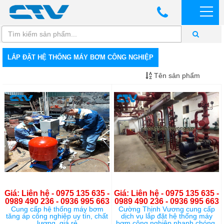
LẮP ĐẶT HỆ THỐNG MÁY BƠM CÔNG NGHIỆP
Tên sản phẩm
Giá: Liên hệ - 0975 135 635 -
Giá: Liên hệ - 0975 135 635 -
0989 490 236 - 0936 995 663
0989 490 236 - 0936 995 663
Cung cấp hệ thống máy bơm
Cường Thịnh Vương cung cấp
tăng áp công nghiệp uy tín, chất
dịch vụ lắp đặt hệ thống máy
lượng, giá rẻ
bơm công nghiệp nhanh chóng,