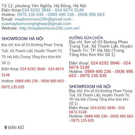
Tổ 12, phường Yên Nghĩa, Hà Đông, Hà Nội
Điện thoại:
024 6292 3846 - 024 6674 3148
Hotline:
0975 135 635 - 0989 490 236 - 0936 995 663
Email:
maybomnuoc24h@gmail.com -
suamaybomcongnghiep@gmail.com
Website:
http://maybomnuoc24h.com.vn/
XƯỞNG SỬA CHỮA
SHOWROOM HÀ NỘI
Địa chỉ:
Km số 03 Đường Phan
Địa chỉ:
Km số 03 Đường Phan Trọng
Trọng Tuệ, Xã Thanh Liệt, Huyện
Thanh Trì, TP. Hà Nội (Trong
Tuệ, Xã Thanh Liệt, Huyện Thanh Trì,
Tổng Kho Kim Khí Số 1)
TP. Hà Nội (Trong Tổng Kho Kim Khí
Điện thoại:
024 6292 3846 - 024
Số 1)
6674 3148
Điện thoại:
024 6292 3846 - 024 6674
Hotline:
0989 490 236 - 0936 995
3148
663 - 0975 135 635
Hotline:
0989 490 236 - 0936 995 663 -
SHOWROOM HÀ NỘI
0975 135 635
Địa chỉ:
Km số 03 Đường Phan Trọng
Tuệ, Xã Thanh Liệt, Huyện Thanh Trì,
TP. Hà Nội (Trong Tổng Kho Kim Khí
Số 1)
Điện thoại:
024 6292 3846 - 024
6674 3148
Hotline:
0989 490 236 - 0936 995 663
- 0975 135 635
BẢN ĐỒ