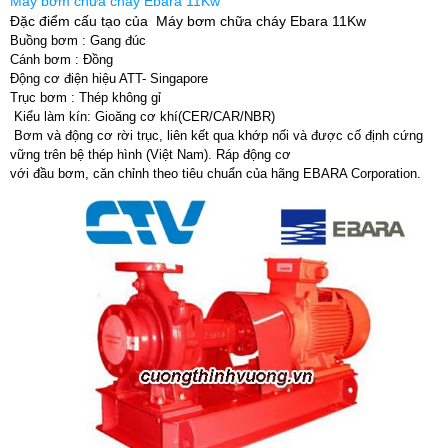
Máy bơm chữa cháy Ebara 11Kw
Đặc điểm cấu tạo của Máy bơm chữa cháy Ebara 11Kw
Buồng bơm : Gang đúc
Cánh bơm : Đồng
Động cơ điện hiệu ATT- Singapore
Trục bơm : Thép không gỉ
Kiểu làm kín: Gioăng cơ khí(CER/CAR/NBR)
Bơm và động cơ rời trục, liên kết qua khớp nối và được cố định cứng
vững trên bệ thép hình (Việt Nam). Ráp động cơ
với đầu bơm, căn chỉnh theo tiêu chuẩn của hãng EBARA Corporation.