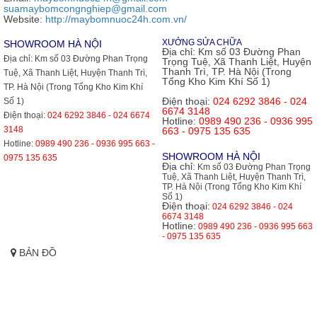
suamaybomcongnghiep@gmail.com
Website:
http://maybomnuoc24h.com.vn/
XƯỞNG SỬA CHỮA
SHOWROOM HÀ NỘI
Địa chỉ:
Km số 03 Đường Phan
Địa chỉ:
Km số 03 Đường Phan Trọng
Trọng Tuệ, Xã Thanh Liệt, Huyện
Thanh Trì, TP. Hà Nội (Trong
Tuệ, Xã Thanh Liệt, Huyện Thanh Trì,
Tổng Kho Kim Khí Số 1)
TP. Hà Nội (Trong Tổng Kho Kim Khí
Điện thoại:
024 6292 3846 - 024
Số 1)
6674 3148
Điện thoại:
024 6292 3846 - 024 6674
Hotline:
0989 490 236 - 0936 995
3148
663 - 0975 135 635
Hotline:
0989 490 236 - 0936 995 663 -
SHOWROOM HÀ NỘI
0975 135 635
Địa chỉ:
Km số 03 Đường Phan Trọng
Tuệ, Xã Thanh Liệt, Huyện Thanh Trì,
TP. Hà Nội (Trong Tổng Kho Kim Khí
Số 1)
Điện thoại:
024 6292 3846 - 024
6674 3148
Hotline:
0989 490 236 - 0936 995 663
- 0975 135 635
BẢN ĐỒ