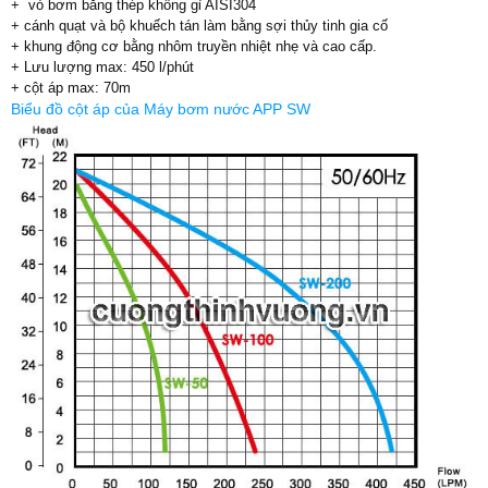
+ vỏ bơm bằng thép không gỉ AISI304
+ cánh quạt và bộ khuếch tán làm bằng sợi thủy tinh gia cố
+ khung động cơ bằng nhôm truyền nhiệt nhẹ và cao cấp.
+ Lưu lượng max: 450 l/phút
+ cột áp max: 70m
Biểu đồ cột áp của Máy bơm nước APP SW