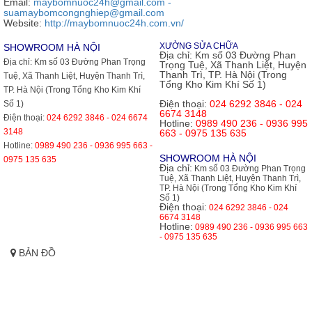
Email:
maybomnuoc24h@gmail.com -
suamaybomcongnghiep@gmail.com
Website:
http://maybomnuoc24h.com.vn/
XƯỞNG SỬA CHỮA
SHOWROOM HÀ NỘI
Địa chỉ:
Km số 03 Đường Phan
Địa chỉ:
Km số 03 Đường Phan Trọng
Trọng Tuệ, Xã Thanh Liệt, Huyện
Thanh Trì, TP. Hà Nội (Trong
Tuệ, Xã Thanh Liệt, Huyện Thanh Trì,
Tổng Kho Kim Khí Số 1)
TP. Hà Nội (Trong Tổng Kho Kim Khí
Điện thoại:
024 6292 3846 - 024
Số 1)
6674 3148
Điện thoại:
024 6292 3846 - 024 6674
Hotline:
0989 490 236 - 0936 995
3148
663 - 0975 135 635
Hotline:
0989 490 236 - 0936 995 663 -
SHOWROOM HÀ NỘI
0975 135 635
Địa chỉ:
Km số 03 Đường Phan Trọng
Tuệ, Xã Thanh Liệt, Huyện Thanh Trì,
TP. Hà Nội (Trong Tổng Kho Kim Khí
Số 1)
Điện thoại:
024 6292 3846 - 024
6674 3148
Hotline:
0989 490 236 - 0936 995 663
- 0975 135 635
BẢN ĐỒ