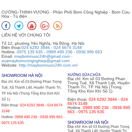
CƯỜNG-THỊNH-VƯƠNG - Phân Phối Bơm Công Nghiệp - Bơm Cứu
Hỏa - Tủ điện
LIÊN HỆ VỚI CHÚNG TÔI
Tổ 12, phường Yên Nghĩa, Hà Đông, Hà Nội
Điện thoại:
024 6292 3846 - 024 6674 3148
Hotline:
0975 135 635 - 0989 490 236 - 0936 995 663
Email:
maybomnuoc24h@gmail.com -
suamaybomcongnghiep@gmail.com
Website:
http://maybomnuoc24h.com.vn/
XƯỞNG SỬA CHỮA
SHOWROOM HÀ NỘI
Địa chỉ:
Km số 03 Đường Phan
Địa chỉ:
Km số 03 Đường Phan Trọng
Trọng Tuệ, Xã Thanh Liệt, Huyện
Thanh Trì, TP. Hà Nội (Trong
Tuệ, Xã Thanh Liệt, Huyện Thanh Trì,
Tổng Kho Kim Khí Số 1)
TP. Hà Nội (Trong Tổng Kho Kim Khí
Điện thoại:
024 6292 3846 - 024
Số 1)
6674 3148
Điện thoại:
024 6292 3846 - 024 6674
Hotline:
0989 490 236 - 0936 995
3148
663 - 0975 135 635
Hotline:
0989 490 236 - 0936 995 663 -
SHOWROOM HÀ NỘI
0975 135 635
Địa chỉ:
Km số 03 Đường Phan Trọng
Tuệ, Xã Thanh Liệt, Huyện Thanh Trì,