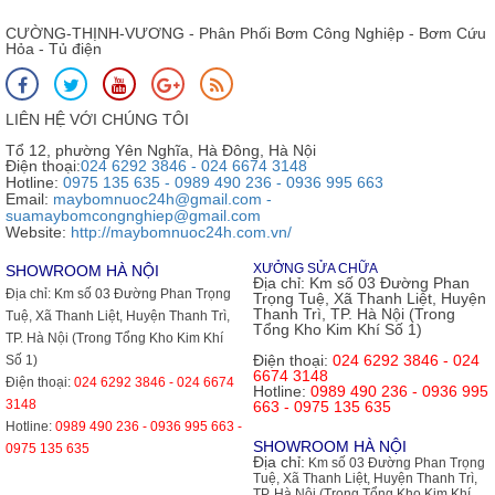
CƯỜNG-THỊNH-VƯƠNG - Phân Phối Bơm Công Nghiệp - Bơm Cứu
Hỏa - Tủ điện
LIÊN HỆ VỚI CHÚNG TÔI
Tổ 12, phường Yên Nghĩa, Hà Đông, Hà Nội
Điện thoại:
024 6292 3846 - 024 6674 3148
Hotline:
0975 135 635 - 0989 490 236 - 0936 995 663
Email:
maybomnuoc24h@gmail.com -
suamaybomcongnghiep@gmail.com
Website:
http://maybomnuoc24h.com.vn/
XƯỞNG SỬA CHỮA
SHOWROOM HÀ NỘI
Địa chỉ:
Km số 03 Đường Phan
Địa chỉ:
Km số 03 Đường Phan Trọng
Trọng Tuệ, Xã Thanh Liệt, Huyện
Thanh Trì, TP. Hà Nội (Trong
Tuệ, Xã Thanh Liệt, Huyện Thanh Trì,
Tổng Kho Kim Khí Số 1)
TP. Hà Nội (Trong Tổng Kho Kim Khí
Điện thoại:
024 6292 3846 - 024
Số 1)
6674 3148
Điện thoại:
024 6292 3846 - 024 6674
Hotline:
0989 490 236 - 0936 995
3148
663 - 0975 135 635
Hotline:
0989 490 236 - 0936 995 663 -
SHOWROOM HÀ NỘI
0975 135 635
Địa chỉ:
Km số 03 Đường Phan Trọng
Tuệ, Xã Thanh Liệt, Huyện Thanh Trì,
TP. Hà Nội (Trong Tổng Kho Kim Khí