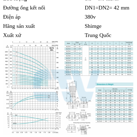
Đường ống kết nối
DN1=DN2= 42 mm
Điện áp
380v
Hãng sản xuất
Shimge
Xuất xứ
Trung Quốc