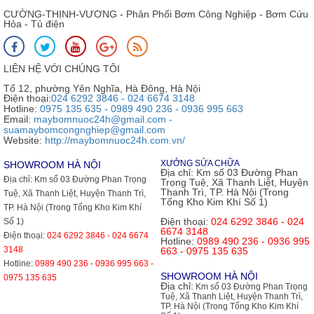
CƯỜNG-THỊNH-VƯƠNG - Phân Phối Bơm Công Nghiệp - Bơm Cứu
Hỏa - Tủ điện
LIÊN HỆ VỚI CHÚNG TÔI
Tổ 12, phường Yên Nghĩa, Hà Đông, Hà Nội
Điện thoại:
024 6292 3846 - 024 6674 3148
Hotline:
0975 135 635 - 0989 490 236 - 0936 995 663
Email:
maybomnuoc24h@gmail.com -
suamaybomcongnghiep@gmail.com
Website:
http://maybomnuoc24h.com.vn/
XƯỞNG SỬA CHỮA
SHOWROOM HÀ NỘI
Địa chỉ:
Km số 03 Đường Phan
Địa chỉ:
Km số 03 Đường Phan Trọng
Trọng Tuệ, Xã Thanh Liệt, Huyện
Thanh Trì, TP. Hà Nội (Trong
Tuệ, Xã Thanh Liệt, Huyện Thanh Trì,
Tổng Kho Kim Khí Số 1)
TP. Hà Nội (Trong Tổng Kho Kim Khí
Điện thoại:
024 6292 3846 - 024
Số 1)
6674 3148
Điện thoại:
024 6292 3846 - 024 6674
Hotline:
0989 490 236 - 0936 995
3148
663 - 0975 135 635
Hotline:
0989 490 236 - 0936 995 663 -
SHOWROOM HÀ NỘI
0975 135 635
Địa chỉ:
Km số 03 Đường Phan Trọng
Tuệ, Xã Thanh Liệt, Huyện Thanh Trì,
TP. Hà Nội (Trong Tổng Kho Kim Khí