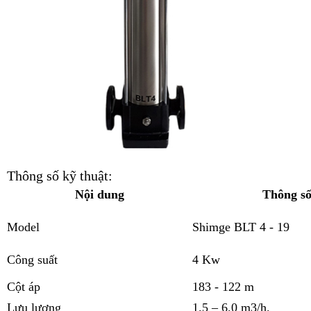
Thông số kỹ thuật:
Nội dung
Thông s
Model
Shimge BLT 4 - 19
Công suất
4 Kw
Cột áp
183 - 122 m
Lưu lượng
1.5 – 6.0 m3/h.