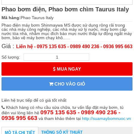
Phao bơm điện, Phao bơm chìm Taurus Italy
Mã hàng:
Phao Taurus Italy
Phao điện máy bơm Shinmaywa MS được sử dụng rộng rãi trong
các nhà máy công nghiệp, các nhà máy xử lý nước, máy bơm cấp
nước tòa nhà, nhằm mục đích báo mực nước thấp tự động ngắt máy
bơm, bảo vệ máy bơm chạy khô......
Giá :
Liên hệ - 0975 135 635 - 0989 490 236 - 0936 995 663
Số lượng:
MUA NGAY
CHO VÀO GIỎ
Liên hệ trực tiếp để có giá tốt nhất
Khách hàng có nhu cầu sửa chữa, tư vấn lắp đặt máy bơm, tủ
0975 135 635 - 0989 490 236 -
điện vui lòng liên hệ
0936 995 663
và tham khảo thêm tại
http://suamaybomnuoc.vn
THÔNG SỐ KỸ THUẬT
MÔ TẢ CHI TIẾT