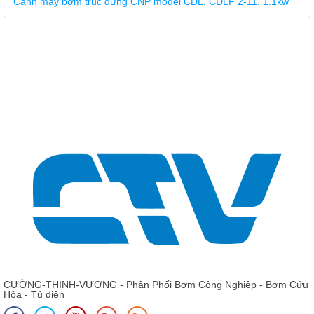
Giá: Liên hệ - 0975 135 635 - 0989 490 236 - 0936 995
663
Phụ tùng bơm trục đứng KSB Movitec 40/6 B - Ruột buồng bơm
CƯỜNG-THỊNH-VƯƠNG - Phân Phối Bơm Công Nghiệp - Bơm Cứu
Hỏa - Tủ điện