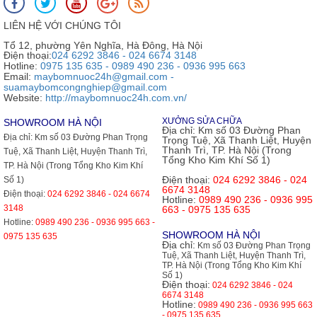
LIÊN HỆ VỚI CHÚNG TÔI
Tổ 12, phường Yên Nghĩa, Hà Đông, Hà Nội
Điện thoại:
024 6292 3846 - 024 6674 3148
Hotline:
0975 135 635 - 0989 490 236 - 0936 995 663
Email:
maybomnuoc24h@gmail.com -
suamaybomcongnghiep@gmail.com
Website:
http://maybomnuoc24h.com.vn/
XƯỞNG SỬA CHỮA
SHOWROOM HÀ NỘI
Địa chỉ:
Km số 03 Đường Phan
Địa chỉ:
Km số 03 Đường Phan Trọng
Trọng Tuệ, Xã Thanh Liệt, Huyện
Thanh Trì, TP. Hà Nội (Trong
Tuệ, Xã Thanh Liệt, Huyện Thanh Trì,
Tổng Kho Kim Khí Số 1)
TP. Hà Nội (Trong Tổng Kho Kim Khí
Điện thoại:
024 6292 3846 - 024
Số 1)
6674 3148
Điện thoại:
024 6292 3846 - 024 6674
Hotline:
0989 490 236 - 0936 995
3148
663 - 0975 135 635
Hotline:
0989 490 236 - 0936 995 663 -
SHOWROOM HÀ NỘI
0975 135 635
Địa chỉ:
Km số 03 Đường Phan Trọng
Tuệ, Xã Thanh Liệt, Huyện Thanh Trì,
TP. Hà Nội (Trong Tổng Kho Kim Khí
Số 1)
Điện thoại:
024 6292 3846 - 024
6674 3148
Hotline:
0989 490 236 - 0936 995 663
- 0975 135 635