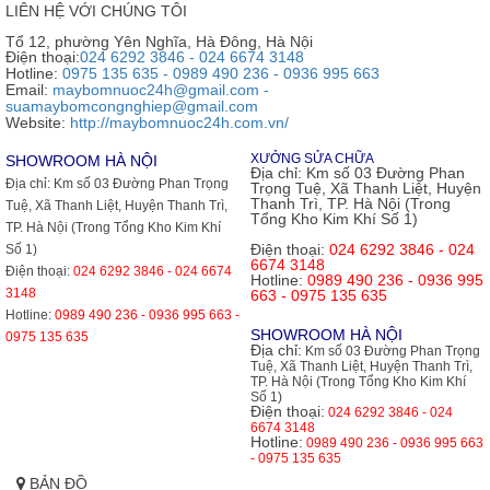
LIÊN HỆ VỚI CHÚNG TÔI
Tổ 12, phường Yên Nghĩa, Hà Đông, Hà Nội
Điện thoại:
024 6292 3846 - 024 6674 3148
Hotline:
0975 135 635 - 0989 490 236 - 0936 995 663
Email:
maybomnuoc24h@gmail.com -
suamaybomcongnghiep@gmail.com
Website:
http://maybomnuoc24h.com.vn/
XƯỞNG SỬA CHỮA
SHOWROOM HÀ NỘI
Địa chỉ:
Km số 03 Đường Phan
Địa chỉ:
Km số 03 Đường Phan Trọng
Trọng Tuệ, Xã Thanh Liệt, Huyện
Thanh Trì, TP. Hà Nội (Trong
Tuệ, Xã Thanh Liệt, Huyện Thanh Trì,
Tổng Kho Kim Khí Số 1)
TP. Hà Nội (Trong Tổng Kho Kim Khí
Điện thoại:
024 6292 3846 - 024
Số 1)
6674 3148
Điện thoại:
024 6292 3846 - 024 6674
Hotline:
0989 490 236 - 0936 995
3148
663 - 0975 135 635
Hotline:
0989 490 236 - 0936 995 663 -
SHOWROOM HÀ NỘI
0975 135 635
Địa chỉ:
Km số 03 Đường Phan Trọng
Tuệ, Xã Thanh Liệt, Huyện Thanh Trì,
TP. Hà Nội (Trong Tổng Kho Kim Khí
Số 1)
Điện thoại:
024 6292 3846 - 024
6674 3148
Hotline:
0989 490 236 - 0936 995 663
- 0975 135 635
BẢN ĐỒ