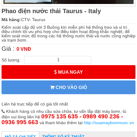
Phao điện nước thải Taurus - Italy
Mã hàng:
CTV- Taurus
Kiểm soát cấp độ với 3 Buồng kín miễn phí hệ thống treo và vị trí
điều chỉnh tối ưu phù hợp cho điều kiện hoạt động khắc nghiệt, để
kiểm soát mức độ trong các hệ thống nước thải và nước công nghiệp
và trạm bơm.
Giá :
0 VNĐ
Số lượng:
MUA NGAY
CHO VÀO GIỎ
Liên hệ trực tiếp để có giá tốt nhất
Khách hàng có nhu cầu sửa chữa, tư vấn lắp đặt máy bơm, tủ
0975 135 635 - 0989 490 236 -
điện vui lòng liên hệ
0936 995 663
và tham khảo thêm tại
http://suamaybomnuoc.vn
THÔNG SỐ KỸ THUẬT