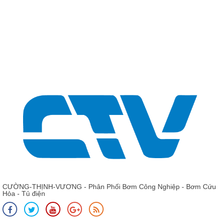
Giá: Liên hệ - 0975 135 635 - 0989 490 236 - 0936 995
663
Phụ tùng bơm trục đứng KSB Movitec 40/6 B - Ruột buồng bơm
CƯỜNG-THỊNH-VƯƠNG - Phân Phối Bơm Công Nghiệp - Bơm Cứu
Hỏa - Tủ điện