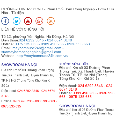
CƯỜNG-THỊNH-VƯƠNG - Phân Phối Bơm Công Nghiệp - Bơm Cứu
Hỏa - Tủ điện
LIÊN HỆ VỚI CHÚNG TÔI
Tổ 12, phường Yên Nghĩa, Hà Đông, Hà Nội
Điện thoại:
024 6292 3846 - 024 6674 3148
Hotline:
0975 135 635 - 0989 490 236 - 0936 995 663
Email:
maybomnuoc24h@gmail.com -
suamaybomcongnghiep@gmail.com
Website:
http://maybomnuoc24h.com.vn/
XƯỞNG SỬA CHỮA
SHOWROOM HÀ NỘI
Địa chỉ:
Km số 03 Đường Phan
Địa chỉ:
Km số 03 Đường Phan Trọng
Trọng Tuệ, Xã Thanh Liệt, Huyện
Thanh Trì, TP. Hà Nội (Trong
Tuệ, Xã Thanh Liệt, Huyện Thanh Trì,
Tổng Kho Kim Khí Số 1)
TP. Hà Nội (Trong Tổng Kho Kim Khí
Điện thoại:
024 6292 3846 - 024
Số 1)
6674 3148
Điện thoại:
024 6292 3846 - 024 6674
Hotline:
0989 490 236 - 0936 995
3148
663 - 0975 135 635
Hotline:
0989 490 236 - 0936 995 663 -
SHOWROOM HÀ NỘI
0975 135 635
Địa chỉ:
Km số 03 Đường Phan Trọng
Tuệ, Xã Thanh Liệt, Huyện Thanh Trì,