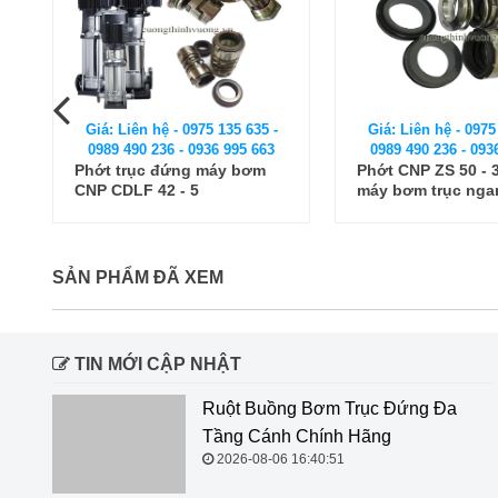
Giá: Liên hệ - 0975 135 635 -
Giá: Liên hệ - 0975
0989 490 236 - 0936 995 663
0989 490 236 - 093
Phớt CNP ZS 50 - 32 - Phớt
Phớt trục đứng (p
máy bơm trục ngang CNP
khí) Grundfos CR
2,2Kw
SẢN PHẨM ĐÃ XEM
TIN MỚI CẬP NHẬT
Ruột Buồng Bơm Trục Đứng Đa Tầng Cánh Chính
Hãng
2026-08-06 16:40:51