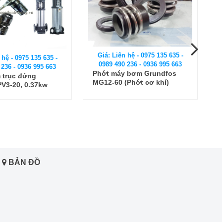
 hệ - 0975 135 635 -
Giá: Liên hệ - 0975 135 635 -
 236 - 0936 995 663
0989 490 236 - 0936 995 663
 bơm Grundfos
Phớt máy bơm trục đứng
Phớt cơ khí)
CNP TD80-41G/2
BẢN ĐỒ