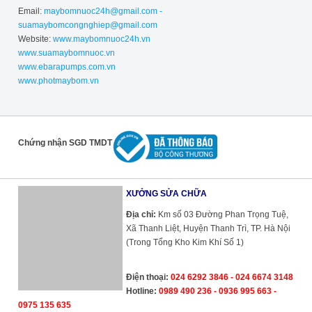
Email:
maybomnuoc24h@gmail.com -
suamaybomcongnghiep@gmail.com
Website:
www.maybomnuoc24h.vn
www.suamaybomnuoc.vn
www.ebarapumps.com.vn
www.photmaybom.vn
Chứng nhận SGD TMDT
XƯỞNG SỬA CHỮA
Địa chỉ:
Km số 03 Đường Phan Trọng Tuệ,
Xã Thanh Liệt, Huyện Thanh Trì, TP. Hà Nội
(Trong Tổng Kho Kim Khí Số 1)
Điện thoại:
024 6292 3846 - 024 6674 3148
Hotline:
0989 490 236 - 0936 995 663 -
0975 135 635