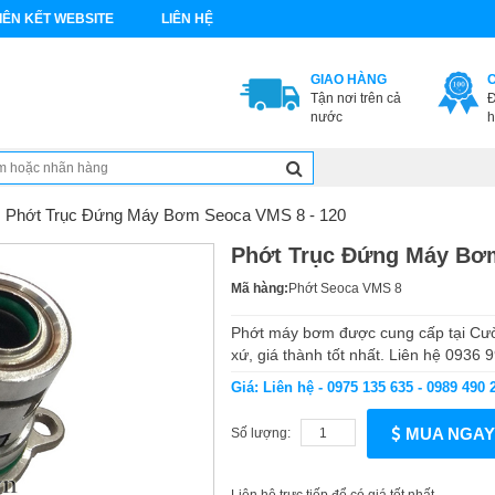
IÊN KẾT WEBSITE
LIÊN HỆ
GIAO HÀNG
Tận nơi trên cả
Đ
nước
h
Phớt Trục Đứng Máy Bơm Seoca VMS 8 - 120
Phớt Trục Đứng Máy Bơm
Mã hàng:
Phớt Seoca VMS 8
Phớt máy bơm được cung cấp tại Cư
xứ, giá thành tốt nhất. Liên hệ 0936
Giá: Liên hệ - 0975 135 635 - 0989 490 
MUA NGAY
Số lượng: