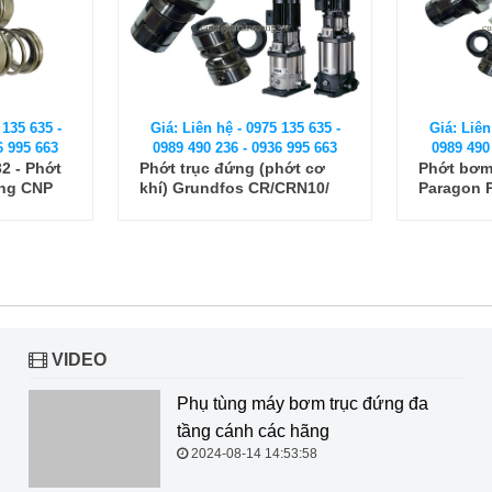
Giá: Liên
 135 635 -
Giá: Liên hệ - 0975 135 635 -
0989 490
6 995 663
0989 490 236 - 0936 995 663
Phớt máy
hớt cơ
Phớt bơm trục đứng
MG12-60 (
/CRN10/
Paragon PV3-20, 0.37kw
(phớt cơ khí)
VIDEO
Phụ tùng máy bơm trục đứng đa tầng cánh các hãng
2024-08-14 14:53:58