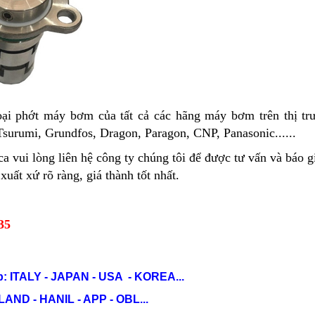
oại phớt máy bơm của tất cả các hãng máy bơm trên thị t
Tsurumi, Grundfos, Dragon, Paragon, CNP, Panasonic......
vui lòng liên hệ công ty chúng tôi để được tư vấn và báo gi
ất xứ rõ ràng, giá thành tốt nhất.
35
: ITALY - JAPAN - USA - KOREA...
ND - HANIL - APP - OBL...