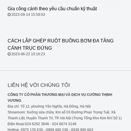
Gia công cánh theo yêu cầu chuẩn
kỹ thuật
2023-09-14 15:59:03
CÁCH LẮP GHÉP RUỘT BUỒNG
BƠM ĐA TẦNG CÁNH TRỤC
ĐỨNG
2023-06-22 10:16:23
LIÊN HỆ VỚI CHÚNG TÔI
CÔNG TY CỔ PHẦN THƯƠNG MẠI VÀ DỊCH VỤ CƯỜNG THỊNH
VƯƠNG
Địa chỉ: Tổ 12, phường Yên Nghĩa, Hà Đông, Hà Nội
Showroom: Xưởng sửa chữa: Km số 03 Đường Phan Trọng Tuệ, Xã
Thanh Liệt, Huyện Thanh Trì, TP. Hà Nội (Trong Tổng Kho Kim Khí Số 1)
Điện thoại:024 6292 3846 - 024 6674 3148
Hotline: 0975 135 635 - 0989 490 236 - 0936 995 663