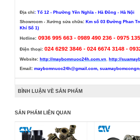
Địa chỉ
:
Tổ 12 - Phường Yên Nghĩa - Hà Đông - Hà Nội
Showroom - Xưởng sửa chữa:
Km số 03 Đường Phan Trọ
Khí Số 1)
0936 995 663 - 0989 490 236 - 0975 13
Hotline:
024 6292 3846
- 024 6674 3148 - 093
Điện thoại:
Website:
http://
maybomnuoc24h.com.vn
,
http://suama
Email:
maybomnuoc24h@gmail.com, suamaybomcongn
BÌNH LUẬN VỀ SẢN PHẨM
SẢN PHẨM LIÊN QUAN