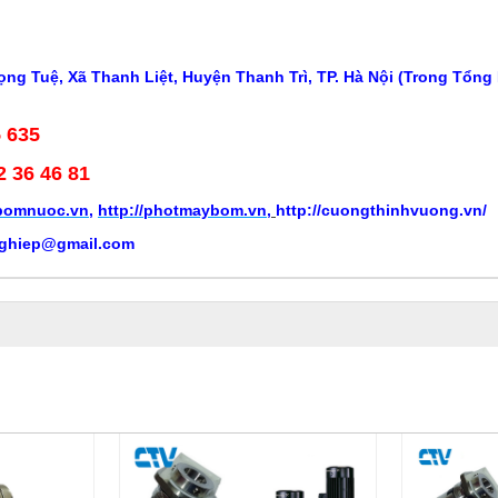
ng Tuệ, Xã Thanh Liệt, Huyện Thanh Trì, TP. Hà Nội (Trong Tổng
5 635
2 36 46 81
ybomnuoc.vn
,
http://photmaybom.vn
,
http://cuongthinhvuong.vn/
ghiep@gmail.com