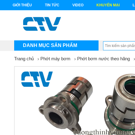
GIỚI THIỆU
TIN TỨC
VIDEO
KHUYẾN MẠI
L
DANH MỤC SẢN PHẨM
Trang chủ
Phớt máy bơm
Phớt bơm nước theo hãng