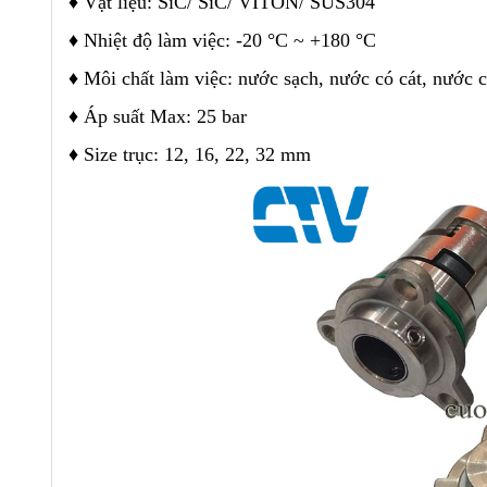
♦
Vật liệu: SiC/ SiC/ VITON/ SUS304
♦
Nhiệt độ làm việc: -20 °C ~ +180 °C
♦
Môi chất làm việc: nước sạch, nước có cát, nước c
♦
Áp suất Max: 25 bar
♦
Size trục: 12, 16, 22, 32 mm