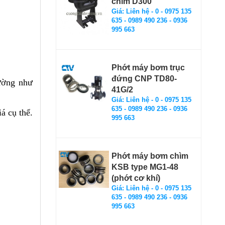
chìm D300
Giá: Liên hệ - 0 - 0975 135
635 - 0989 490 236 - 0936
995 663
Phớt máy bơm trục
đứng CNP TD80-
rường như
41G/2
Giá: Liên hệ - 0 - 0975 135
635 - 0989 490 236 - 0936
á cụ thể.
995 663
Phớt máy bơm chìm
KSB type MG1-48
(phớt cơ khí)
Giá: Liên hệ - 0 - 0975 135
635 - 0989 490 236 - 0936
995 663