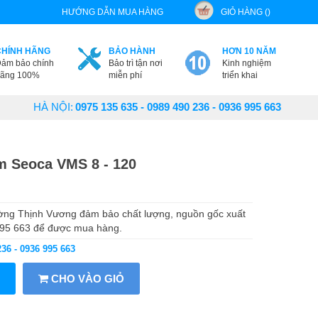
HƯỚNG DẪN MUA HÀNG
GIỎ HÀNG ()
CHÍNH HÃNG
BẢO HÀNH
HƠN 10 NĂM
ảm bảo chính
Bảo trì tận nơi
Kinh nghiệm
ãng 100%
miễn phí
triển khai
HÀ NỘI:
0975 135 635 - 0989 490 236 - 0936 995 663
 Seoca VMS 8 - 120
ờng Thịnh Vương đảm bảo chất lượng, nguồn gốc xuất
 995 663 để được mua hàng.
236 - 0936 995 663
CHO VÀO GIỎ