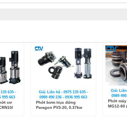
Giá: Liên
 135 635 -
Giá: Liên hệ - 0975 135 635 -
0989 490
6 995 663
0989 490 236 - 0936 995 663
Phớt máy
hớt cơ
Phớt bơm trục đứng
MG12-60 (
/CRN10/
Paragon PV3-20, 0.37kw
(phớt cơ khí)