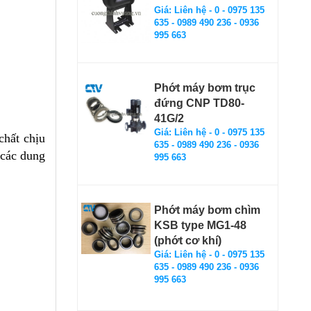
Giá: Liên hệ - 0 - 0975 135
635 - 0989 490 236 - 0936
995 663
Phớt máy bơm trục
đứng CNP TD80-
41G/2
Giá: Liên hệ - 0 - 0975 135
hất chịu
635 - 0989 490 236 - 0936
 các dung
995 663
Phớt máy bơm chìm
KSB type MG1-48
(phớt cơ khí)
Giá: Liên hệ - 0 - 0975 135
635 - 0989 490 236 - 0936
995 663