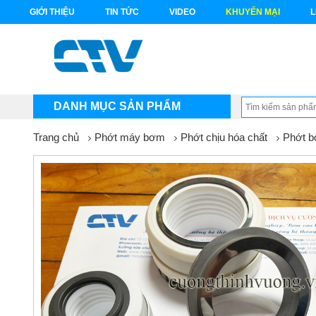
GIỚI THIỆU
TIN TỨC
VIDEO
KHUYẾN MẠI
L
DANH MỤC SẢN PHẨM
Trang chủ
Phớt máy bơm
Phớt chịu hóa chất
Phớt b