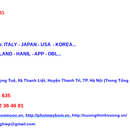
35
: ITALY - JAPAN - USA - KOREA...
ND - HANIL - APP - OBL...
ng Tuệ, Xã Thanh Liệt, Huyện Thanh Trì, TP. Hà Nội (Trong Tổng
5 635
2 36 46 81
ybomnuoc.vn
,
http://photmaybom.vn
,
http://cuongthinhvuong.vn/
ghiep@gmail.com