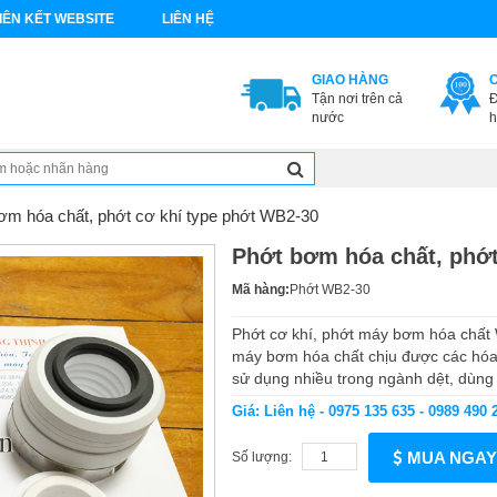
IÊN KẾT WEBSITE
LIÊN HỆ
GIAO HÀNG
Tận nơi trên cả
Đ
nước
h
ơm hóa chất, phớt cơ khí type phớt WB2-30
Phớt bơm hóa chất, phớt
Mã hàng:
Phớt WB2-30
Phớt cơ khí, phớt máy bơm hóa chất 
máy bơm hóa chất chịu được các hó
sử dụng nhiều trong ngành dệt, dùng 
Giá: Liên hệ - 0975 135 635 - 0989 490 
MUA NGAY
Số lượng: