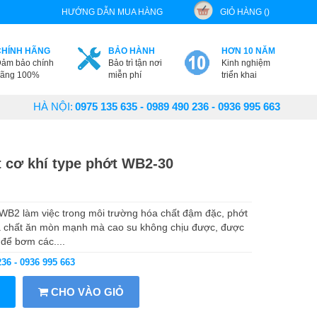
HƯỚNG DẪN MUA HÀNG
GIỎ HÀNG ()
CHÍNH HÃNG
BẢO HÀNH
HƠN 10 NĂM
ảm bảo chính
Bảo trì tận nơi
Kinh nghiệm
ãng 100%
miễn phí
triển khai
HÀ NỘI:
0975 135 635 - 0989 490 236 - 0936 995 663
 cơ khí type phớt WB2-30
WB2 làm việc trong môi trường hóa chất đậm đặc, phớt
a chất ăn mòn mạnh mà cao su không chịu được, được
để bơm các....
236 - 0936 995 663
CHO VÀO GIỎ