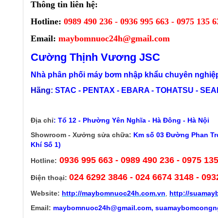
Thông tin liên hệ:
Hotline:
0989 490 236 - 0936 995 663 - 0975 135 6
Email:
maybomnuoc24h@gmail.com
Cường Thịnh Vương JSC
Nhà phân phối máy bơm nhập khẩu chuyên nghiệp
Hãng:
STAC - PENTAX - EBARA - TOHATSU - SEALA
Địa chỉ
:
Tổ 12 - Phường Yên Nghĩa - Hà Đông - Hà Nội
Showroom - Xưởng sửa chữa:
Km số 03 Đường Phan Trọ
Khí Số 1)
0936 995 663 - 0989 490 236 - 0975 13
Hotline:
024 6292 3846
- 024 6674 3148 - 093
Điện thoại:
Website:
http://
maybomnuoc24h.com.vn
,
http://suama
Email:
maybomnuoc24h@gmail.com, suamaybomcongn