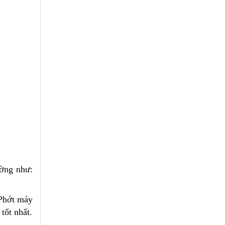
ường như:
 Phớt máy
tốt nhất.