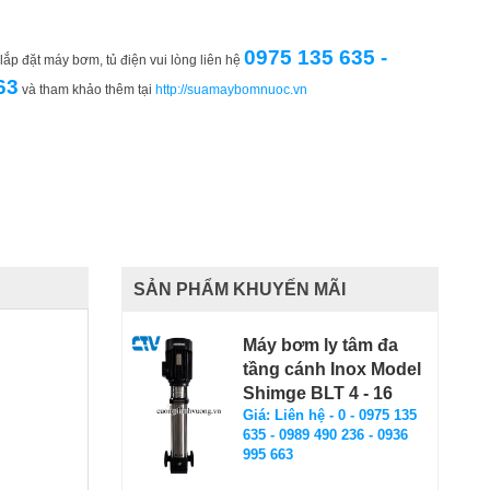
0975 135 635 -
ắp đặt máy bơm, tủ điện vui lòng liên hệ
63
và tham khảo thêm tại
http://suamaybomnuoc.vn
SẢN PHẨM KHUYẾN MÃI
Máy bơm ly tâm đa
tầng cánh Inox Model
Shimge BLT 4 - 16
Giá: Liên hệ - 0 - 0975 135
635 - 0989 490 236 - 0936
995 663