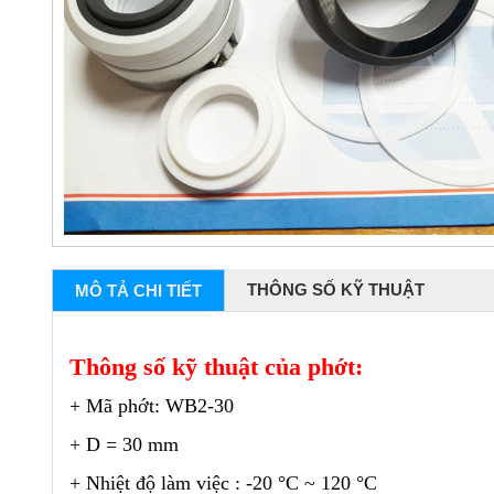
THÔNG SỐ KỸ THUẬT
MÔ TẢ CHI TIẾT
Thông số kỹ thuật của phớt:
+ Mã phớt: WB2-30
+ D = 30 mm
+ Nhiệt độ làm việc : -20 °C ~ 120 °C