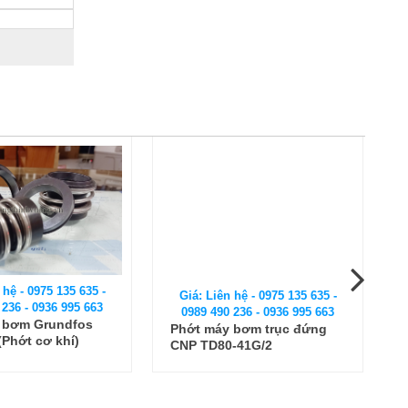
 hệ - 0975 135 635 -
Giá: Liên hệ - 0975 135 635 -
 236 - 0936 995 663
0989 490 236 - 0936 995 663
 bơm Grundfos
Phớt máy bơm trục đứng
Phớt cơ khí)
CNP TD80-41G/2