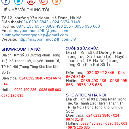
LIÊN HỆ VỚI CHÚNG TÔI
Tổ 12, phường Yên Nghĩa, Hà Đông, Hà Nội
Điện thoại:
024 6292 3846 - 024 6674 3148
Hotline:
0975 135 635 - 0989 490 236 - 0936 995 663
Email:
maybomnuoc24h@gmail.com -
suamaybomcongnghiep@gmail.com
Website:
http://maybomnuoc24h.com.vn/
XƯỞNG SỬA CHỮA
SHOWROOM HÀ NỘI
Địa chỉ:
Km số 03 Đường Phan
Địa chỉ:
Km số 03 Đường Phan Trọng
Trọng Tuệ, Xã Thanh Liệt, Huyện
Thanh Trì, TP. Hà Nội (Trong
Tuệ, Xã Thanh Liệt, Huyện Thanh Trì,
Tổng Kho Kim Khí Số 1)
TP. Hà Nội (Trong Tổng Kho Kim Khí
Điện thoại:
024 6292 3846 - 024
Số 1)
6674 3148
Điện thoại:
024 6292 3846 - 024 6674
Hotline:
0989 490 236 - 0936 995
3148
663 - 0975 135 635
Hotline:
0989 490 236 - 0936 995 663 -
SHOWROOM HÀ NỘI
0975 135 635
Địa chỉ:
Km số 03 Đường Phan Trọng
Tuệ, Xã Thanh Liệt, Huyện Thanh Trì,
TP. Hà Nội (Trong Tổng Kho Kim Khí
Số 1)
Điện thoại:
024 6292 3846 - 024
6674 3148
Hotline:
0989 490 236 - 0936 995 663
- 0975 135 635