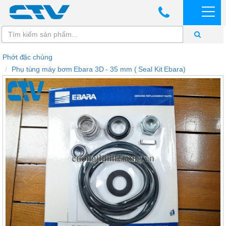
Phớt đặc chủng
Phụ tùng máy bơm Ebara 3D - 35 mm ( Seal Kit Ebara)