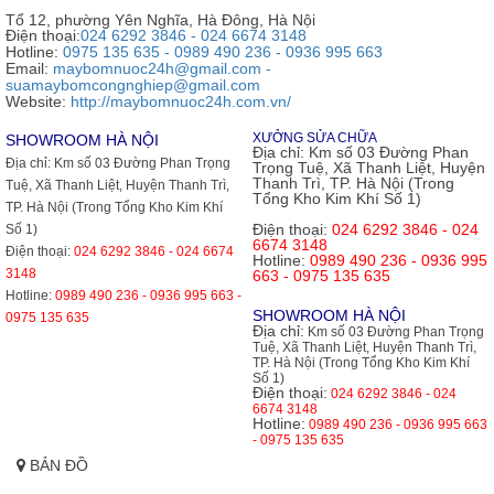
Tổ 12, phường Yên Nghĩa, Hà Đông, Hà Nội
Điện thoại:
024 6292 3846 - 024 6674 3148
Hotline:
0975 135 635 - 0989 490 236 - 0936 995 663
Email:
maybomnuoc24h@gmail.com -
suamaybomcongnghiep@gmail.com
Website:
http://maybomnuoc24h.com.vn/
XƯỞNG SỬA CHỮA
SHOWROOM HÀ NỘI
Địa chỉ:
Km số 03 Đường Phan
Địa chỉ:
Km số 03 Đường Phan Trọng
Trọng Tuệ, Xã Thanh Liệt, Huyện
Thanh Trì, TP. Hà Nội (Trong
Tuệ, Xã Thanh Liệt, Huyện Thanh Trì,
Tổng Kho Kim Khí Số 1)
TP. Hà Nội (Trong Tổng Kho Kim Khí
Điện thoại:
024 6292 3846 - 024
Số 1)
6674 3148
Điện thoại:
024 6292 3846 - 024 6674
Hotline:
0989 490 236 - 0936 995
3148
663 - 0975 135 635
Hotline:
0989 490 236 - 0936 995 663 -
SHOWROOM HÀ NỘI
0975 135 635
Địa chỉ:
Km số 03 Đường Phan Trọng
Tuệ, Xã Thanh Liệt, Huyện Thanh Trì,
TP. Hà Nội (Trong Tổng Kho Kim Khí
Số 1)
Điện thoại:
024 6292 3846 - 024
6674 3148
Hotline:
0989 490 236 - 0936 995 663
- 0975 135 635
BẢN ĐỒ