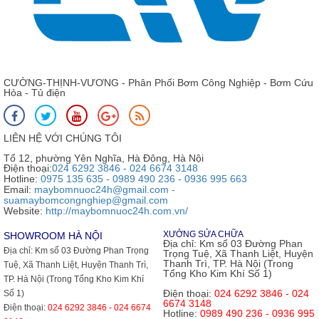
CƯỜNG-THỊNH-VƯƠNG - Phân Phối Bơm Công Nghiệp - Bơm Cứu
Hỏa - Tủ điện
LIÊN HỆ VỚI CHÚNG TÔI
Tổ 12, phường Yên Nghĩa, Hà Đông, Hà Nội
Điện thoại:
024 6292 3846 - 024 6674 3148
Hotline:
0975 135 635 - 0989 490 236 - 0936 995 663
Email:
maybomnuoc24h@gmail.com -
suamaybomcongnghiep@gmail.com
Website:
http://maybomnuoc24h.com.vn/
XƯỞNG SỬA CHỮA
SHOWROOM HÀ NỘI
Địa chỉ:
Km số 03 Đường Phan
Địa chỉ:
Km số 03 Đường Phan Trọng
Trọng Tuệ, Xã Thanh Liệt, Huyện
Thanh Trì, TP. Hà Nội (Trong
Tuệ, Xã Thanh Liệt, Huyện Thanh Trì,
Tổng Kho Kim Khí Số 1)
TP. Hà Nội (Trong Tổng Kho Kim Khí
Điện thoại:
024 6292 3846 - 024
Số 1)
6674 3148
Điện thoại:
024 6292 3846 - 024 6674
Hotline:
0989 490 236 - 0936 995