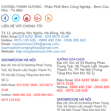
CƯỜNG-THỊNH-VƯƠNG - Phân Phối Bơm Công Nghiệp - Bơm Cứu
Hỏa - Tủ điện
LIÊN HỆ VỚI CHÚNG TÔI
Tổ 12, phường Yên Nghĩa, Hà Đông, Hà Nội
Điện thoại:
024 6292 3846 - 024 6674 3148
Hotline:
0975 135 635 - 0989 490 236 - 0936 995 663
Email:
maybomnuoc24h@gmail.com -
suamaybomcongnghiep@gmail.com
Website:
http://maybomnuoc24h.com.vn/
XƯỞNG SỬA CHỮA
SHOWROOM HÀ NỘI
Địa chỉ:
Km số 03 Đường Phan
Địa chỉ:
Km số 03 Đường Phan Trọng
Trọng Tuệ, Xã Thanh Liệt, Huyện
Thanh Trì, TP. Hà Nội (Trong
Tuệ, Xã Thanh Liệt, Huyện Thanh Trì,
Tổng Kho Kim Khí Số 1)
TP. Hà Nội (Trong Tổng Kho Kim Khí
Điện thoại:
024 6292 3846 - 024
Số 1)
6674 3148
Điện thoại:
024 6292 3846 - 024 6674
Hotline:
0989 490 236 - 0936 995
3148
663 - 0975 135 635
Hotline:
0989 490 236 - 0936 995 663 -
SHOWROOM HÀ NỘI
0975 135 635
Địa chỉ:
Km số 03 Đường Phan Trọng
Tuệ, Xã Thanh Liệt, Huyện Thanh Trì,
TP. Hà Nội (Trong Tổng Kho Kim Khí