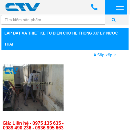
LẮP ĐẶT VÀ THIẾT KẾ TỦ ĐIỆN CHO HỆ THỐNG XỬ LÝ NƯỚC
THẢI
Sắp xếp
Giá: Liên hệ - 0975 135 635 -
0989 490 236 - 0936 995 663