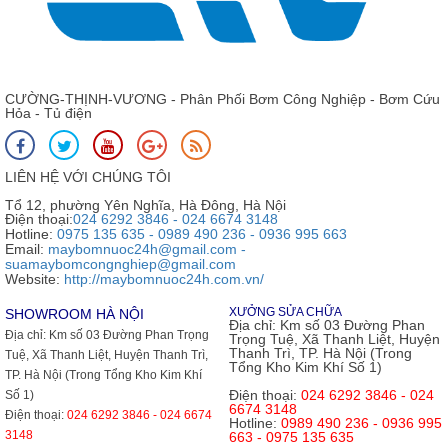
CƯỜNG-THỊNH-VƯƠNG - Phân Phối Bơm Công Nghiệp - Bơm Cứu
Hỏa - Tủ điện
LIÊN HỆ VỚI CHÚNG TÔI
Tổ 12, phường Yên Nghĩa, Hà Đông, Hà Nội
Điện thoại:
024 6292 3846 - 024 6674 3148
Hotline:
0975 135 635 - 0989 490 236 - 0936 995 663
Email:
maybomnuoc24h@gmail.com -
suamaybomcongnghiep@gmail.com
Website:
http://maybomnuoc24h.com.vn/
XƯỞNG SỬA CHỮA
SHOWROOM HÀ NỘI
Địa chỉ:
Km số 03 Đường Phan
Địa chỉ:
Km số 03 Đường Phan Trọng
Trọng Tuệ, Xã Thanh Liệt, Huyện
Thanh Trì, TP. Hà Nội (Trong
Tuệ, Xã Thanh Liệt, Huyện Thanh Trì,
Tổng Kho Kim Khí Số 1)
TP. Hà Nội (Trong Tổng Kho Kim Khí
Điện thoại:
024 6292 3846 - 024
Số 1)
6674 3148
Điện thoại:
024 6292 3846 - 024 6674
Hotline:
0989 490 236 - 0936 995
3148
663 - 0975 135 635