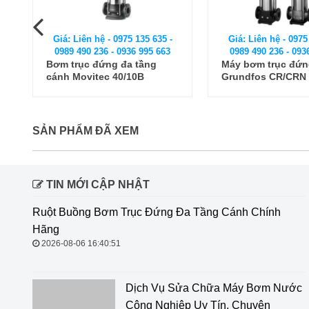
Giá: Liên hệ - 0975 135 635 -
Giá: Liên hệ - 0975
0989 490 236 - 0936 995 663
0989 490 236 - 093
Máy bơm trục đứng
Máy bơm ly tâm đa
Grundfos CR/CRN 32-11-2
cánh Inox Model 
BLT 4 - 19
SẢN PHẨM ĐÃ XEM
TIN MỚI CẬP NHẬT
Ruột Buồng Bơm Trục Đứng Đa
Tầng Cánh Chính Hãng
2026-08-06 16:40:51
Dịch Vụ Sửa Chữa Máy Bơm Nước Công Nghiệp Uy
Tín, Chuyên Nghiệp Tại Miền Bắc