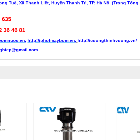
ng Tuệ, Xã Thanh Liệt, Huyện Thanh Trì, TP. Hà Nội (Trong Tổng
5 635
2 36 46 81
ybomnuoc.vn
,
http://photmaybom.vn
,
http://cuongthinhvuong.vn/
ghiep@gmail.com