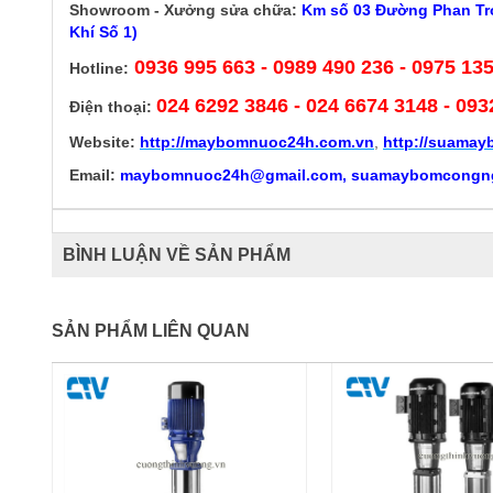
Showroom - Xưởng sửa chữa:
Km số 03 Đường Phan Trọ
Khí Số 1)
0936 995 663 - 0989 490 236 - 0975 13
Hotline:
024 6292 3846
- 024 6674 3148 - 093
Điện thoại:
Website:
http://
maybomnuoc24h.com.vn
,
http://suama
Email:
maybomnuoc24h@gmail.com, suamaybomcongn
BÌNH LUẬN VỀ SẢN PHẨM
SẢN PHẨM LIÊN QUAN