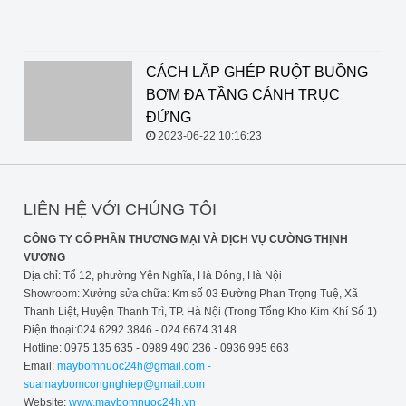
2023-09-14 15:59:03
CÁCH LẮP GHÉP RUỘT BUỒNG
BƠM ĐA TẦNG CÁNH TRỤC
ĐỨNG
2023-06-22 10:16:23
LIÊN HỆ VỚI CHÚNG TÔI
CÔNG TY CỔ PHẦN THƯƠNG MẠI VÀ DỊCH VỤ CƯỜNG THỊNH
VƯƠNG
Địa chỉ: Tổ 12, phường Yên Nghĩa, Hà Đông, Hà Nội
Showroom: Xưởng sửa chữa: Km số 03 Đường Phan Trọng Tuệ, Xã
Thanh Liệt, Huyện Thanh Trì, TP. Hà Nội (Trong Tổng Kho Kim Khí Số 1)
Điện thoại:024 6292 3846 - 024 6674 3148
Hotline: 0975 135 635 - 0989 490 236 - 0936 995 663
Email:
maybomnuoc24h@gmail.com -
suamaybomcongnghiep@gmail.com
Website:
www.maybomnuoc24h.vn