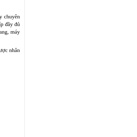
ty chuyên
ấp đầy đủ
gang, máy
được nhân