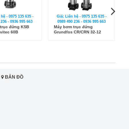
 hệ - 0975 135 635 -
Giá: Liên hệ - 0975 135 635 -
 236 - 0936 995 663
0989 490 236 - 0936 995 663
trục đứng
Máy bơm ly tâm đa tầng
 CR/CRN 32-12
cánh Inox Model Shimge
BLT 8 - 8
BẢN ĐỒ