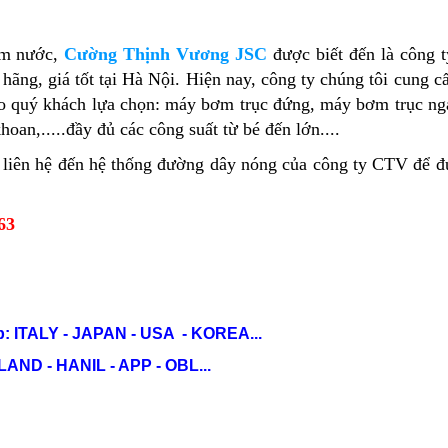
ơm nước,
Cường Thịnh Vương JSC
được biết đến là công 
ãng, giá tốt tại Hà Nội. Hiện nay, công ty chúng tôi cung c
ho quý khách lựa chọn: máy bơm trục đứng, máy bơm trục n
an,.....đầy đủ các công suất từ bé đến lớn....
liên hệ đến hệ thống đường dây nóng của công ty CTV để 
63
: ITALY - JAPAN - USA - KOREA...
ND - HANIL - APP - OBL...