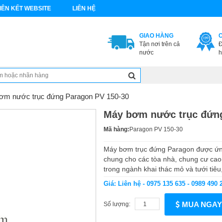
IÊN KẾT WEBSITE
LIÊN HỆ
GIAO HÀNG
Tận nơi trên cả
Đ
nước
h
ơm nước trục đứng Paragon PV 150-30
Máy bơm nước trục đứng
Mã hàng:
Paragon PV 150-30
Máy bơm trục đứng Paragon được ứng
chung cho các tòa nhà, chung cư cao
trong ngành khai thác mỏ và tưới tiêu,
Giá: Liên hệ - 0975 135 635 - 0989 490 
MUA NGAY
Số lượng: