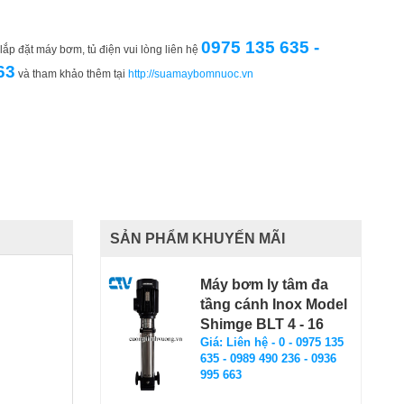
0975 135 635 -
ắp đặt máy bơm, tủ điện vui lòng liên hệ
63
và tham khảo thêm tại
http://suamaybomnuoc.vn
SẢN PHẨM KHUYẾN MÃI
Máy bơm ly tâm đa
tầng cánh Inox Model
Shimge BLT 4 - 16
Giá: Liên hệ - 0 - 0975 135
635 - 0989 490 236 - 0936
995 663