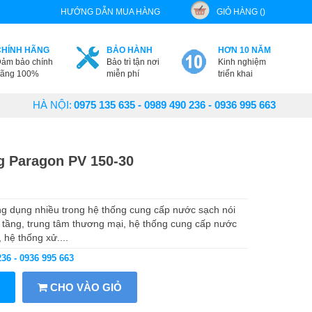
HƯỚNG DẪN MUA HÀNG
GIỎ HÀNG ()
CHÍNH HÃNG
BẢO HÀNH
HƠN 10 NĂM
ảm bảo chính
Bảo trì tận nơi
Kinh nghiệm
ãng 100%
miễn phí
triển khai
HÀ NỘI:
0975 135 635 - 0989 490 236 - 0936 995 663
 Paragon PV 150-30
 dụng nhiều trong hệ thống cung cấp nước sạch nói
 tầng, trung tâm thương mại, hệ thống cung cấp nước
 hệ thống xử....
236 - 0936 995 663
CHO VÀO GIỎ