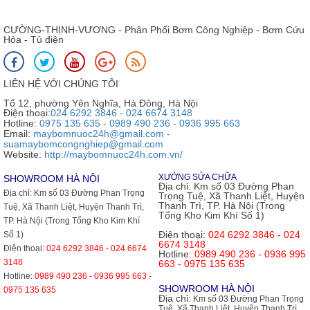
CƯỜNG-THỊNH-VƯƠNG - Phân Phối Bơm Công Nghiệp - Bơm Cứu
Hỏa - Tủ điện
LIÊN HỆ VỚI CHÚNG TÔI
Tổ 12, phường Yên Nghĩa, Hà Đông, Hà Nội
Điện thoại:
024 6292 3846 - 024 6674 3148
Hotline:
0975 135 635 - 0989 490 236 - 0936 995 663
Email:
maybomnuoc24h@gmail.com -
suamaybomcongnghiep@gmail.com
Website:
http://maybomnuoc24h.com.vn/
XƯỞNG SỬA CHỮA
SHOWROOM HÀ NỘI
Địa chỉ:
Km số 03 Đường Phan
Địa chỉ:
Km số 03 Đường Phan Trọng
Trọng Tuệ, Xã Thanh Liệt, Huyện
Thanh Trì, TP. Hà Nội (Trong
Tuệ, Xã Thanh Liệt, Huyện Thanh Trì,
Tổng Kho Kim Khí Số 1)
TP. Hà Nội (Trong Tổng Kho Kim Khí
Điện thoại:
024 6292 3846 - 024
Số 1)
6674 3148
Điện thoại:
024 6292 3846 - 024 6674
Hotline:
0989 490 236 - 0936 995
3148
663 - 0975 135 635
Hotline:
0989 490 236 - 0936 995 663 -
SHOWROOM HÀ NỘI
0975 135 635
Địa chỉ:
Km số 03 Đường Phan Trọng
Tuệ, Xã Thanh Liệt, Huyện Thanh Trì,