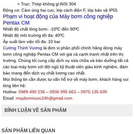
+ Trục: Thép không gỉ AISI 304
Động cơ:
Cảm ứng hai cực, lớp cách điện F, lớp bảo vệ IP55
Phạm vi hoạt động của Máy bơm công nghiệp
Pentax CM
Nhiệt độ chất lỏng bơm:
-10ºC đến 90ºC
Nhiệt độ môi trường tối đa:
40ºC
Áp suất làm việc tối đa:
10 bar
Cường Thịnh Vương
là đơn vị phân phối chính hãng dòng máy
bơm công nghiệp Pentax CM với giá cả cạnh tranh nhất trên thị
trường. Chúng tôi cung cấp dịch vụ sửa chữa và bảo dưỡng tất cả
các loại máy bơm với đội ngũ kỹ thuật viên giàu kinh nghiệm, đảm
bảo mang đến dịch vụ chất lượng cao nhất.
Mọi thông tin cần được tư vấn hỗ trợ về máy bơm, khách hàng vui
lòng liên hệ:
Hotline:
0989 490 236 – 0936 995 663 – 0975 135 635
Email:
maybomnuoc24h@gmail.com
BÌNH LUẬN VỀ SẢN PHẨM
SẢN PHẨM LIÊN QUAN