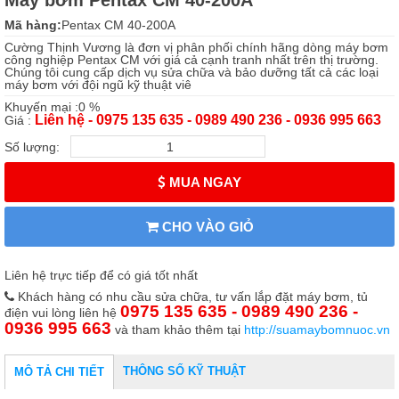
Máy bơm Pentax CM 40-200A
Mã hàng:
Pentax CM 40-200A
Cường Thịnh Vương là đơn vị phân phối chính hãng dòng máy bơm
công nghiệp Pentax CM với giá cả cạnh tranh nhất trên thị trường.
Chúng tôi cung cấp dịch vụ sửa chữa và bảo dưỡng tất cả các loại
máy bơm với đội ngũ kỹ thuật viê
Khuyến mại :0 %
Liên hệ - 0975 135 635 - 0989 490 236 - 0936 995 663
Giá :
Số lượng:
MUA NGAY
CHO VÀO GIỎ
Liên hệ trực tiếp để có giá tốt nhất
Khách hàng có nhu cầu sửa chữa, tư vấn lắp đặt máy bơm, tủ
0975 135 635 - 0989 490 236 -
điện vui lòng liên hệ
0936 995 663
và tham khảo thêm tại
http://suamaybomnuoc.vn
THÔNG SỐ KỸ THUẬT
MÔ TẢ CHI TIẾT