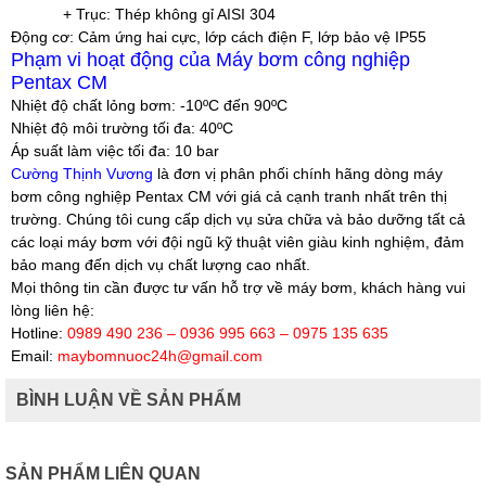
+ Trục: Thép không gỉ AISI 304
Động cơ:
Cảm ứng hai cực, lớp cách điện F, lớp bảo vệ IP55
Phạm vi hoạt động của Máy bơm công nghiệp
Pentax CM
Nhiệt độ chất lỏng bơm:
-10ºC đến 90ºC
Nhiệt độ môi trường tối đa:
40ºC
Áp suất làm việc tối đa:
10 bar
Cường Thịnh Vương
là đơn vị phân phối chính hãng dòng máy
bơm công nghiệp Pentax CM với giá cả cạnh tranh nhất trên thị
trường. Chúng tôi cung cấp dịch vụ sửa chữa và bảo dưỡng tất cả
các loại máy bơm với đội ngũ kỹ thuật viên giàu kinh nghiệm, đảm
bảo mang đến dịch vụ chất lượng cao nhất.
Mọi thông tin cần được tư vấn hỗ trợ về máy bơm, khách hàng vui
lòng liên hệ:
Hotline:
0989 490 236 – 0936 995 663 – 0975 135 635
Email:
maybomnuoc24h@gmail.com
BÌNH LUẬN VỀ SẢN PHẨM
SẢN PHẨM LIÊN QUAN