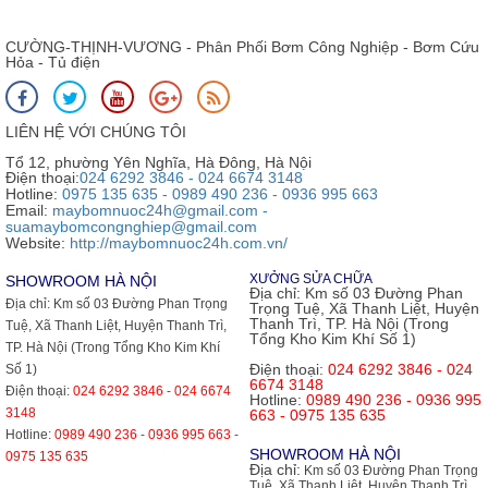
CƯỜNG-THỊNH-VƯƠNG - Phân Phối Bơm Công Nghiệp - Bơm Cứu
Hỏa - Tủ điện
LIÊN HỆ VỚI CHÚNG TÔI
Tổ 12, phường Yên Nghĩa, Hà Đông, Hà Nội
Điện thoại:
024 6292 3846 - 024 6674 3148
Hotline:
0975 135 635 - 0989 490 236 - 0936 995 663
Email:
maybomnuoc24h@gmail.com -
suamaybomcongnghiep@gmail.com
Website:
http://maybomnuoc24h.com.vn/
XƯỞNG SỬA CHỮA
SHOWROOM HÀ NỘI
Địa chỉ:
Km số 03 Đường Phan
Địa chỉ:
Km số 03 Đường Phan Trọng
Trọng Tuệ, Xã Thanh Liệt, Huyện
Thanh Trì, TP. Hà Nội (Trong
Tuệ, Xã Thanh Liệt, Huyện Thanh Trì,
Tổng Kho Kim Khí Số 1)
TP. Hà Nội (Trong Tổng Kho Kim Khí
Điện thoại:
024 6292 3846 - 024
Số 1)
6674 3148
Điện thoại:
024 6292 3846 - 024 6674
Hotline:
0989 490 236 - 0936 995
3148
663 - 0975 135 635
Hotline:
0989 490 236 - 0936 995 663 -
SHOWROOM HÀ NỘI
0975 135 635
Địa chỉ:
Km số 03 Đường Phan Trọng
Tuệ, Xã Thanh Liệt, Huyện Thanh Trì,