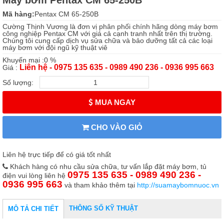
Máy bơm Pentax CM 65-250B
Mã hàng:
Pentax CM 65-250B
Cường Thịnh Vương là đơn vị phân phối chính hãng dòng máy bơm
công nghiệp Pentax CM với giá cả cạnh tranh nhất trên thị trường.
Chúng tôi cung cấp dịch vụ sửa chữa và bảo dưỡng tất cả các loại
máy bơm với đội ngũ kỹ thuật viê
Khuyến mại :0 %
Liên hệ - 0975 135 635 - 0989 490 236 - 0936 995 663
Giá :
Số lượng:
MUA NGAY
CHO VÀO GIỎ
Liên hệ trực tiếp để có giá tốt nhất
Khách hàng có nhu cầu sửa chữa, tư vấn lắp đặt máy bơm, tủ
0975 135 635 - 0989 490 236 -
điện vui lòng liên hệ
0936 995 663
và tham khảo thêm tại
http://suamaybomnuoc.vn
THÔNG SỐ KỸ THUẬT
MÔ TẢ CHI TIẾT